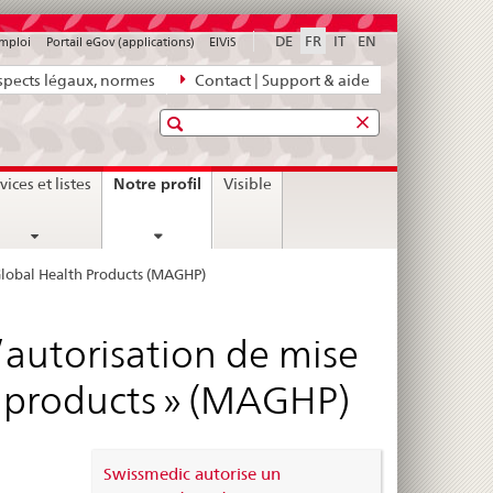
DE
FR
IT
EN
emploi
Portail eGov (applications)
ElViS
pects légaux, normes
Contact | Support & aide
Recherche
current
Notre profil
vices et listes
Visible
page
Global Health Products (MAGHP)
’autorisation de mise
h products » (MAGHP)
Swissmedic autorise un