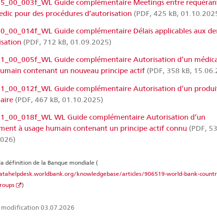
5_00_003f_WL Guide complémentaire Meetings entre requérant
dic pour des procédures d’autorisation
(PDF, 425 kB, 01.10.202
0_00_014f_WL Guide complémentaire Délais applicables aux d
isation
(PDF, 712 kB, 01.09.2025)
1_00_005f_WL Guide complémentaire Autorisation d’un médic
umain contenant un nouveau principe actif
(PDF, 358 kB, 15.06.
1_00_012f_WL Guide complémentaire Autorisation d’un produi
aire
(PDF, 467 kB, 01.10.2025)
1_00_018f_WL WL Guide complémentaire Autorisation d’un
ent à usage humain contenant un principe actif connu
(PDF, 53
2026)
la définition de la Banque mondiale (
datahelpdesk.worldbank.org/knowledgebase/articles/906519-world-bank-countr
roups
)
 modification 03.07.2026