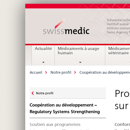
Schweizerische
Institut suiss
Istituto svizze
Swiss Agency 
Navigation
Actualité
Médicaments à usage
Médicamen
humain
vétérinaire
Breadcrumb
Accueil
Notre profil
Coopération au développeme
Zurück
Pro
Notre profil
zu
sur
Coopération au développement –
Regulatory Systems Strengthening
Soutien aux programmes
Conform