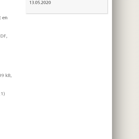
13.05.2020
t en
DF,
09 kB,
21)