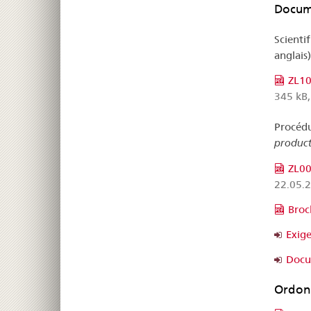
Docume
Scienti
anglais)
ZL10
345 kB,
Procédu
product
ZL0
22.05.
Broc
Exige
Docu
Ordonn