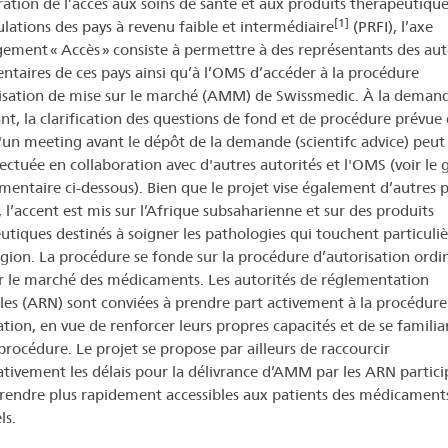
ération de l’accès aux soins de santé et aux produits thérapeutiqu
[1]
ulations des pays à revenu faible et intermédiaire
(PRFI), l’axe
ement « Accès » consiste à permettre à des représentants des aut
ntaires de ces pays ainsi qu’à l’OMS d’accéder à la procédure
isation de mise sur le marché (AMM) de Swissmedic. À la deman
nt, la clarification des questions de fond et de procédure prévue 
'un meeting avant le dépôt de la demande (scientifc advice) peut 
fectuée en collaboration avec d'autres autorités et l'OMS (voir le 
entaire ci-dessous). Bien que le projet vise également d’autres 
 l’accent est mis sur l’Afrique subsaharienne et sur des produits
utiques destinés à soigner les pathologies qui touchent particul
égion. La procédure se fonde sur la procédure d’autorisation ordi
r le marché des médicaments. Les autorités de réglementation
les (ARN) sont conviées à prendre part activement à la procédure
tion, en vue de renforcer leurs propres capacités et de se familiar
 procédure. Le projet se propose par ailleurs de raccourcir
cativement les délais pour la délivrance d’AMM par les ARN partici
 rendre plus rapidement accessibles aux patients des médicament
ls.