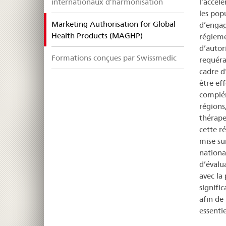
internationaux d’harmonisation
l’accél
les pop
Marketing Authorisation for Global
d’engag
selected
Health Products (MAGHP)
régleme
d’autor
Formations conçues par Swissmedic
requéra
cadre d
être ef
complém
régions,
thérape
cette r
mise su
nationa
d’évalua
avec la
signifi
afin de
essentie