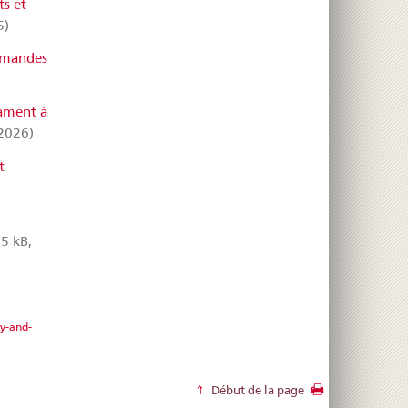
s et
5)
emandes
ament à
2026)
t
5 kB,
y-and-
Début de la page