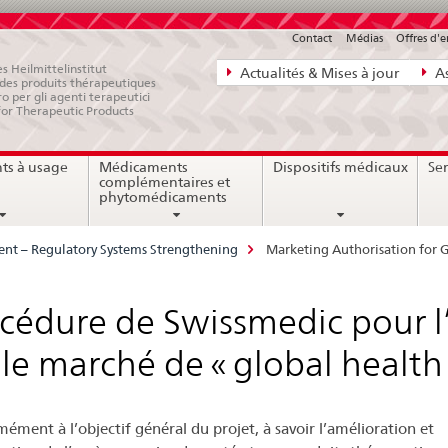
Contact
Médias
Offres d'
Navigation
s Heilmittelinstitut
Actualités & Mises à jour
As
e des produits thérapeutiques
directe:
ro per gli agenti terapeutici
for Therapeutic Products
actualités,
bases
ts à usage
Médicaments
Dispositifs médicaux
Ser
juridiques,
complémentaires et
contact
phytomédicaments
nt – Regulatory Systems Strengthening
Marketing Authorisation for 
cédure de Swissmedic pour l
 le marché de « global healt
ément à l’objectif général du projet, à savoir l’amélioration et