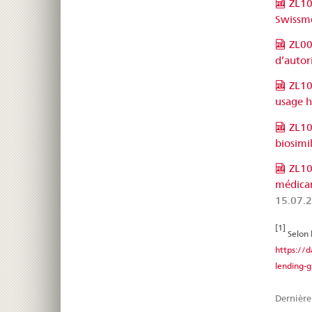
ZL10
Swissme
ZL00
d’autor
ZL10
usage h
ZL10
biosimil
ZL10
médicam
15.07.
[1]
Selon 
https://
lending-g
Dernière