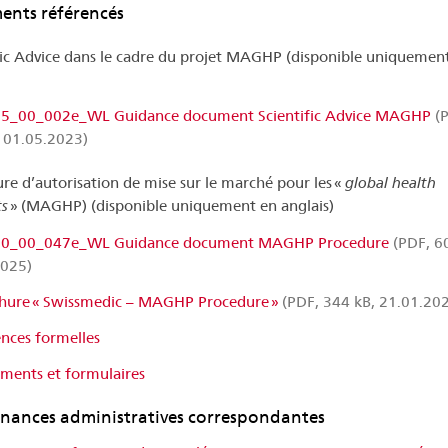
nts référencés
fic Advice dans le cadre du projet MAGHP (disponible uniquemen
5_00_002e_WL Guidance document Scientific Advice MAGHP
(P
 01.05.2023)
re d’autorisation de mise sur le marché pour les «
global health
s
» (MAGHP) (disponible uniquement en anglais)
00_00_047e_WL Guidance document MAGHP Procedure
(PDF, 6
2025)
hure « Swissmedic – MAGHP Procedure »
(PDF, 344 kB, 21.01.20
nces formelles
ments et formulaires
ances administratives correspondantes