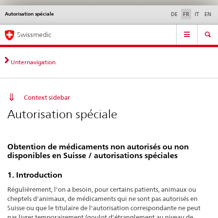
Autorisation spéciale
Service
DE
FR
IT
EN
navigation
Navigation
Navigation
Actualités & Mises à
Aspects légaux,
Contact | Support &
Swissmedic
directe:
jour
normes
aide
actualités,
bases
Unternavigation
juridiques,
contact
Context sidebar
Autorisation spéciale
Obtention de médicaments non autorisés ou non
disponibles en Suisse / autorisations spéciales
1. Introduction
Régulièrement, l'on a besoin, pour certains patients, animaux ou
cheptels d'animaux, de médicaments qui ne sont pas autorisés en
Suisse ou que le titulaire de l'autorisation correspondante ne peut
pas livrer temporairement (goulot d'étranglement au niveau de