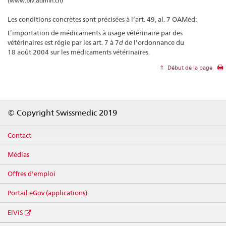
(www.blv.admin.ch)
Les conditions concrètes sont précisées à l’art. 49, al. 7 OAMéd:
L’importation de médicaments à usage vétérinaire par des
vétérinaires est régie par les art. 7 à 7
d
de l’ordonnance du
18 août 2004 sur les médicaments vétérinaires.
Début de la page
Footer
© Copyright Swissmedic 2019
Contact
Médias
Offres d'emploi
Portail eGov (applications)
ElViS