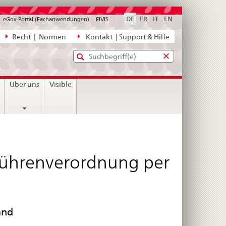
DE
FR
IT
EN
eGov-Portal (Fachanwendungen)
ElViS
ion
Recht | Normen
Kontakt | Support & Hilfe
Standard-
Eingabefenster
agen,
für
Suche
Eingabefenster
die
für
Über uns
Visible
Suche
die
Suche
ührenverordnung per
and