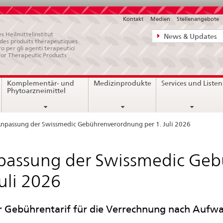
Kontakt
Medien
Stellenangebote
Direktnavigat
s Heilmittelinstitut
News & Updates
e des produits thérapeutiques
News,
ro per gli agenti terapeutici
for Therapeutic Products
Rechtsgrundl
Kontakt
Komplementär- und
Medizinprodukte
Services und Listen
Phytoarzneimittel
npassung der Swissmedic Gebührenverordnung per 1. Juli 2026
assung der Swissmedic Geb
Juli 2026
 Gebührentarif für die Verrechnung nach Aufw