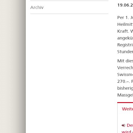
19.06.
Archiv
Per 1. 
Heilmit
Kraft. 
angekün
Registr
Stunde
Mit die
Verrech
Swissme
270.–. 
bisheri
Massgeb
Weite
Der
wird 