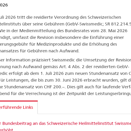
2026
Juli 2026 tritt die revidierte Verordnung des Schweizerischen
telinstituts über seine Gebühren (GebV-Swissmedic; SR 812.214.5
Wie in der Medienmitteilung des Bundesrates vom 28. Mai 2026
digt, umfasst die Revision insbesondere die Einführung einer
ierungsgebühr für Medizinprodukte und die Erhöhung des
nansatzes für Gebühren nach Aufwand.
ser Information präzisiert Swissmedic die Umsetzung der Revision
nung nach Aufwand gemäss Art. 4 Abs. 2 der revidierten GebV-
dic erfolgt ab dem 1. Juli 2026 zum neuen Stundenansatz von 
Für Leistungen, die bis zum 30. Juni 2026 erbracht wurden, gilt d
ge Stundenansatz von CHF 200.–. Dies gilt auch für laufende Verf
end für die Verrechnung ist der Zeitpunkt der Leistungserbring
rführende Links
 Bundesbeitrag an das Schweizerische Heilmittelinstitut Swissm
erhöht