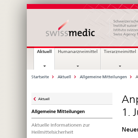
Schweizerische
Institut suiss
Istituto svizze
Swiss Agency 
Hauptnavigation
current
Aktuell
Humanarzneimittel
Tierarzneimittel
page
Breadcrumb
Startseite
Aktuell
Allgemeine Mitteilungen
A
Zurück
Anp
Aktuell
zu
1. 
Allgemeine Mitteilungen
Aktuelle Informationen zur
Neuer
Heilmittelsicherheit