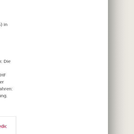
) in
: Die
CHF
er
ahren:
ung.
edic