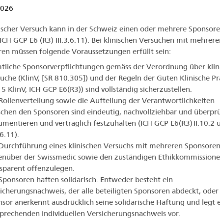
2026
nischer Versuch kann in der Schweiz einen oder mehrere Sponsor
ICH GCP E6 (R3) III.3.6.11). Bei klinischen Versuchen mit mehrere
en müssen folgende Voraussetzungen erfüllt sein:
liche Sponsorverpflichtungen gemäss der Verordnung über klin
uche (KlinV, [SR 810.305]) und der Regeln der Guten Klinische Pr
. 5 KlinV, ICH GCP E6(R3)) sind vollständig sicherzustellen.
Rollenverteilung sowie die Aufteilung der Verantwortlichkeiten
chen den Sponsoren sind eindeutig, nachvollziehbar und überpr
mentieren und vertraglich festzuhalten (ICH GCP E6(R3) II.10.2 
.6.11).
Durchführung eines klinischen Versuchs mit mehreren Sponsoren 
enüber der Swissmedic sowie den zuständigen Ethikkommission
sparent offenzulegen.
Sponsoren haften solidarisch. Entweder besteht ein
icherungsnachweis, der alle beteiligten Sponsoren abdeckt, oder
sor anerkennt ausdrücklich seine solidarische Haftung und legt 
prechenden individuellen Versicherungsnachweis vor.