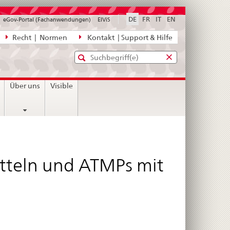
DE
FR
IT
EN
eGov-Portal (Fachanwendungen)
ElViS
ion
Recht | Normen
Kontakt | Support & Hilfe
Standard-
Eingabefenster
agen,
für
Suche
Eingabefenster
die
für
Über uns
Visible
Suche
die
Suche
itteln und ATMPs mit