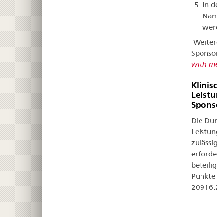
In d
Name
wer
Weitere
Sponsor
with me
Klini
Leistu
Spons
Die Dur
Leistun
zulässi
erforde
beteili
Punkte 
20916:2