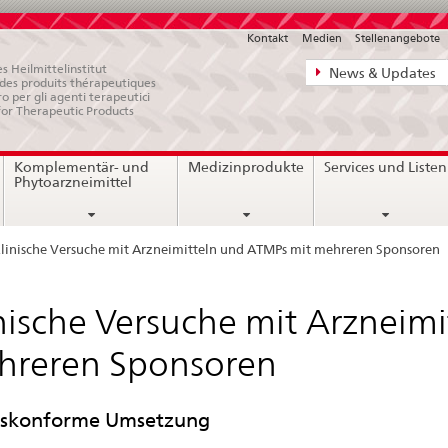
Kontakt
Medien
Stellenangebote
Direktnavigat
s Heilmittelinstitut
News & Updates
e des produits thérapeutiques
News,
ro per gli agenti terapeutici
for Therapeutic Products
Rechtsgrundl
Kontakt
Komplementär- und
Medizinprodukte
Services und Listen
Phytoarzneimittel
linische Versuche mit Arzneimitteln und ATMPs mit mehreren Sponsoren
nische Versuche mit Arzneim
hreren Sponsoren
tskonforme Umsetzung