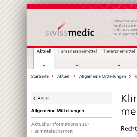
Schweizerische
Institut suiss
Istituto svizze
Swiss Agency 
Hauptnavigation
current
Aktuell
Humanarzneimittel
Tierarzneimittel
page
Breadcrumb
Startseite
Aktuell
Allgemeine Mitteilungen
K
Zurück
Kli
Aktuell
zu
me
Allgemeine Mitteilungen
Aktuelle Informationen zur
Rech
Heilmittelsicherheit