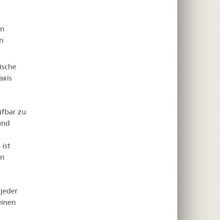
en
n
ische
axis
üfbar zu
und
ist
en
 jeder
einen