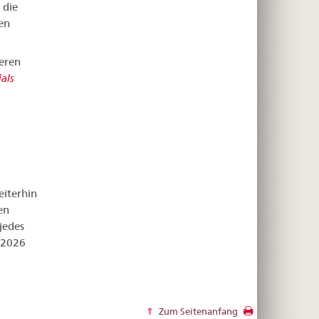
 die
en
eren
als
eiterhin
en
jedes
5:2026
Zum Seitenanfang