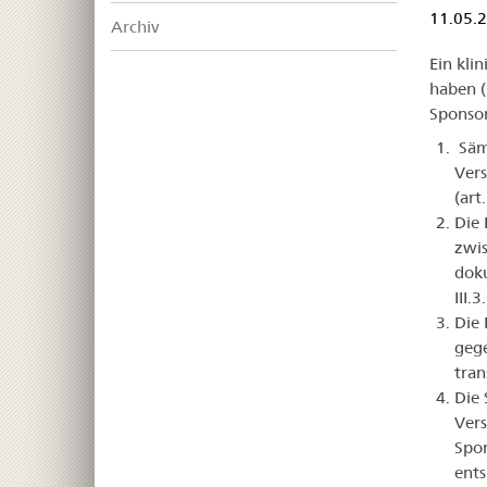
11.05.
Archiv
Ein kli
haben (
Sponsor
Sämt
Vers
(art
Die 
zwis
doku
III.3
Die 
geg
tran
Die 
Vers
Spon
ents