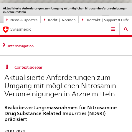
Aktualisierte Anforderungen zum Umgang mit möglichen Nitrosamin-Verunreinigungen
Sprachwahl
Service
in Arzneimitteln
navigation
Direktnavigation
DE
FR
IT
EN
News & Updates
Recht | Normen
Kontakt | Support & Hilfe
News,
Hauptnavigation
Rechtsgrundlagen,
Swissmedic
Kontakt
Unternavigation
Context sidebar
Aktualisierte Anforderungen zum
Umgang mit möglichen Nitrosamin-
Verunreinigungen in Arzneimitteln
Risikobewertungsmassnahmen für Nitrosamine
Drug Substance-Related Impurities (NDSRI)
präzisiert
30.01.2024