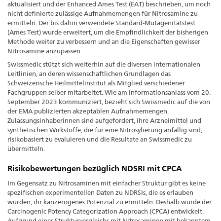
aktualisiert und der Enhanced Ames Test (EAT) beschrieben, um noch
nicht definierte zulässige Aufnahmemengen für Nitrosamine zu
ermitteln. Der bis dahin verwendete Standard-Mutagenitätstest
(Ames Test) wurde erweitert, um die Empfindlichkeit der bisherigen
Methode weiter zu verbessern und an die Eigenschaften gewisser
Nitrosamine anzupassen.
Swissmedic stützt sich weiterhin auf die diversen internationalen
Leitlinien, an deren wissenschaftlichen Grundlagen das
Schweizerische Heilmittelinstitut als Mitglied verschiedener
Fachgruppen selber mitarbeitet. Wie am Informationsanlass vom 20.
September 2023 kommuniziert, bezieht sich Swissmedic auf die von
der EMA publizierten akzeptablen Aufnahmemengen.
Zulassungsinhaberinnen sind aufgefordert, ihre Arzneimittel und
synthetischen Wirkstoffe, die für eine Nitrosylierung anfällig sind,
risikobasiert zu evaluieren und die Resultate an Swissmedic zu
übermitteln.
Risikobewertungen bezüglich NDSRI mit CPCA
Im Gegensatz zu Nitrosaminen mit einfacher Struktur gibt es keine
spezifischen experimentellen Daten zu NDRSIs, die es erlauben
würden, ihr kanzerogenes Potenzial zu ermitteln. Deshalb wurde der
Carcinogenic Potency Categorization Approach (CPCA) entwickelt.
Aufgrund eines Strukturvergleichs mit Nitrosaminen mit bekanntem