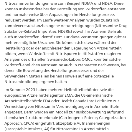
Nitrosaminverbindungen wie zum Beispiel NDMA und NDEA. Diese
können insbesondere bei der Herstellung von Wirkstoffen entstehen
und normalerweise über Anpassungen im Herstellungsprozess
reduziert werden. Im Laufe weiterer Analysen wurden zusätzlich
komplexere substanzbezogene Verunreinigungen (Nitrosamine Drug
Substance-Related Impurities, NDSRIs) sowohl in Arzneimitteln als
auch in Wirkstoffen identifiziert. Für diese Verunreinigungen gibt es
mehrere mögliche Ursachen. Sie können sich etwa während der
Herstellung oder der anschliessenden Lagerung von Arzneimitteln
bilden, wenn Wirkstoffe mit Nitritspuren in Hilfsstoffen reagieren.
Analysen des offiziellen Swissmedic-Labors OMCL konnten solche
Wirkstoff-ähnlichen Nitrosamine auch in Präparaten nachweisen, bei
denen die Bewertung des Herstellungsprozesses und der
verwendeten Materialien keinen Hinweis auf eine potenzielle
Nitrosaminbildung ergeben hatten.
Im Sommer 2023 haben mehrere Heilmittelbehörden wie die
europäische Arzneimittelagentur EMA, die US-amerikanische
Arzneimittelbehörde FDA oder Health Canada ihre Leitlinien zur
Vermeidung von Nitrosamin-Verunreinigungen in Arzneimitteln
angepasst. Darin werden ein Modell zur Risikobewertung aufgrund
chemischer Strukturmerkmale (Carcinogenic Potency Categorization
Approach, CPCA) eingeführt, akzeptable Aufnahmemengen
(«acceptable intakes», AI) für Nitrosamine in Arzneimitteln