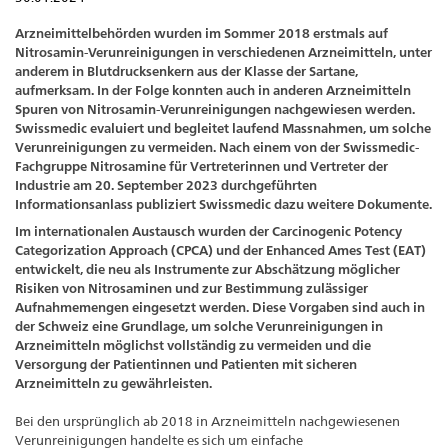
Arzneimittelbehörden wurden im Sommer 2018 erstmals auf
Nitrosamin-Verunreinigungen in verschiedenen Arzneimitteln, unter
anderem in Blutdrucksenkern aus der Klasse der Sartane,
aufmerksam. In der Folge konnten auch in anderen Arzneimitteln
Spuren von Nitrosamin-Verunreinigungen nachgewiesen werden.
Swissmedic evaluiert und begleitet laufend Massnahmen, um solche
Verunreinigungen zu vermeiden. Nach einem von der Swissmedic-
Fachgruppe Nitrosamine für Vertreterinnen und Vertreter der
Industrie am 20. September 2023 durchgeführten
Informationsanlass publiziert Swissmedic dazu weitere Dokumente.
Im internationalen Austausch wurden der Carcinogenic Potency
Categorization Approach (CPCA) und der Enhanced Ames Test (EAT)
entwickelt, die neu als Instrumente zur Abschätzung möglicher
Risiken von Nitrosaminen und zur Bestimmung zulässiger
Aufnahmemengen eingesetzt werden. Diese Vorgaben sind auch in
der Schweiz eine Grundlage, um solche Verunreinigungen in
Arzneimitteln möglichst vollständig zu vermeiden und die
Versorgung der Patientinnen und Patienten mit sicheren
Arzneimitteln zu gewährleisten.
Bei den ursprünglich ab 2018 in Arzneimitteln nachgewiesenen
Verunreinigungen handelte es sich um einfache