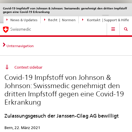
Covid-19 Impfstoff von Johnson & Johnson: Swissmedic genehmigt den dritten Impfstoff
Sprachwahl
Service
gegen eine Covid-19 Erkrankung
navigation
Direktnavigation
DE
FR
IT
EN
News & Updates
Recht | Normen
Kontakt | Support & Hilfe
News,
Hauptnavigation
Rechtsgrundlagen,
Swissmedic
Kontakt
Unternavigation
Context sidebar
Covid-19 Impfstoff von Johnson &
Johnson: Swissmedic genehmigt den
dritten Impfstoff gegen eine Covid-19
Erkrankung
Zulassungsgesuch der Janssen-Cilag AG bewilligt
Bern, 22. März 2021