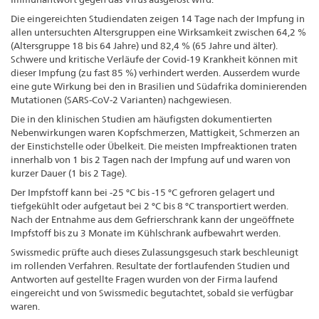
Die eingereichten Studiendaten zeigen 14 Tage nach der Impfung in
allen untersuchten Altersgruppen eine Wirksamkeit zwischen 64,2 %
(Altersgruppe 18 bis 64 Jahre) und 82,4 % (65 Jahre und älter).
Schwere und kritische Verläufe der Covid-19 Krankheit können mit
dieser Impfung (zu fast 85 %) verhindert werden. Ausserdem wurde
eine gute Wirkung bei den in Brasilien und Südafrika dominierenden
Mutationen (SARS-CoV-2 Varianten) nachgewiesen.
Die in den klinischen Studien am häufigsten dokumentierten
Nebenwirkungen waren Kopfschmerzen, Mattigkeit, Schmerzen an
der Einstichstelle oder Übelkeit. Die meisten Impfreaktionen traten
innerhalb von 1 bis 2 Tagen nach der Impfung auf und waren von
kurzer Dauer (1 bis 2 Tage).
Der Impfstoff kann bei -25 °C bis -15 °C gefroren gelagert und
tiefgekühlt oder aufgetaut bei 2 °C bis 8 °C transportiert werden.
Nach der Entnahme aus dem Gefrierschrank kann der ungeöffnete
Impfstoff bis zu 3 Monate im Kühlschrank aufbewahrt werden.
Swissmedic prüfte auch dieses Zulassungsgesuch stark beschleunigt
im rollenden Verfahren. Resultate der fortlaufenden Studien und
Antworten auf gestellte Fragen wurden von der Firma laufend
eingereicht und von Swissmedic begutachtet, sobald sie verfügbar
waren.