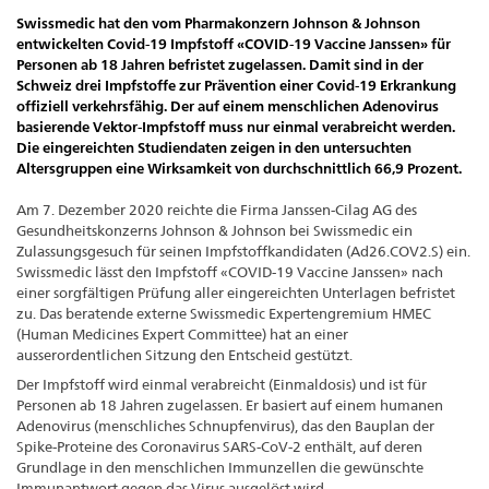
Swissmedic hat den vom Pharmakonzern Johnson & Johnson
entwickelten Covid-19 Impfstoff «COVID-19 Vaccine Janssen» für
Personen ab 18 Jahren befristet zugelassen. Damit sind in der
Schweiz drei Impfstoffe zur Prävention einer Covid-19 Erkrankung
offiziell verkehrsfähig. Der auf einem menschlichen Adenovirus
basierende Vektor-Impfstoff muss nur einmal verabreicht werden.
Die eingereichten Studiendaten zeigen in den untersuchten
Altersgruppen eine Wirksamkeit von durchschnittlich 66,9 Prozent.
Am 7. Dezember 2020 reichte die Firma Janssen-Cilag AG des
Gesundheitskonzerns Johnson & Johnson bei Swissmedic ein
Zulassungsgesuch für seinen Impfstoffkandidaten (Ad26.COV2.S) ein.
Swissmedic lässt den Impfstoff «COVID-19 Vaccine Janssen» nach
einer sorgfältigen Prüfung aller eingereichten Unterlagen befristet
zu. Das beratende externe Swissmedic Expertengremium HMEC
(Human Medicines Expert Committee) hat an einer
ausserordentlichen Sitzung den Entscheid gestützt.
Der Impfstoff wird einmal verabreicht (Einmaldosis) und ist für
Personen ab 18 Jahren zugelassen. Er basiert auf einem humanen
Adenovirus (menschliches Schnupfenvirus), das den Bauplan der
Spike-Proteine des Coronavirus SARS-CoV-2 enthält, auf deren
Grundlage in den menschlichen Immunzellen die gewünschte
Immunantwort gegen das Virus ausgelöst wird.