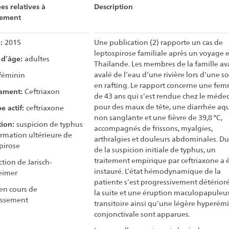
s relatives à
Description
nement
:
2015
Une publication (2) rapporte un cas de
leptospirose familiale après un voyage 
 d’âge:
adultes
Thaïlande. Les membres de la famille av
avalé de l’eau d’une rivière lors d’une so
féminin
en rafting. Le rapport concerne une fe
ament:
Ceftriaxon
de 43 ans qui s’est rendue chez le méde
pour des maux de tête, une diarrhée aq
pe actif:
ceftriaxone
non sanglante et une fièvre de 39,8 °C,
tion:
suspicion de typhus
accompagnés de frissons, myalgies,
irmation ultérieure de
arthralgies et douleurs abdominales. Du 
pirose
de la suspicion initiale de typhus, un
traitement empirique par ceftriaxone a 
ction de Jarisch-
instauré. L’état hémodynamique de la
eimer
patiente s’est progressivement détérior
en cours de
la suite et une éruption maculopapuleu
issement
transitoire ainsi qu’une légère hyperém
conjonctivale sont apparues.