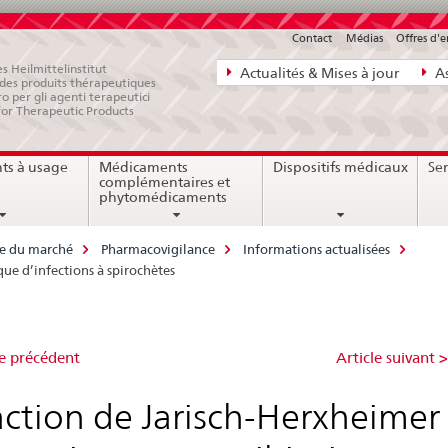
Contact
Médias
Offres d'
Navigation
s Heilmittelinstitut
Actualités & Mises à jour
As
e des produits thérapeutiques
directe:
ro per gli agenti terapeutici
for Therapeutic Products
actualités,
bases
ts à usage
Médicaments
Dispositifs médicaux
Ser
juridiques,
complémentaires et
contact
phytomédicaments
ce du marché
Pharmacovigilance
Informations actualisées
ue d’infections à spirochètes
ction
le précédent
Article suivant 
ction de Jarisch-Herxheimer
isch-