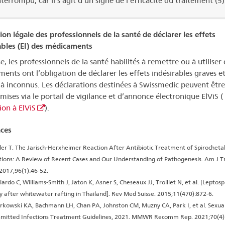
nterrompu, car il s’agit d’un signe de l’efficacité du traitement (5)
ion légale des professionnels de la santé de déclarer les effets
ables (EI) des médicaments
e, les professionnels de la santé habilités à remettre ou à utiliser 
ents ont l’obligation de déclarer les effets indésirables graves e
là inconnus. Les déclarations destinées à Swissmedic peuvent être 
mises via le portail de vigilance et d’annonce électronique ElViS (
on à ElViS
).
ces
ler T. The Jarisch-Herxheimer Reaction After Antibiotic Treatment of Spirocheta
tions: A Review of Recent Cases and Our Understanding of Pathogenesis. Am J 
2017;96(1):46-52.
lardo C, Williams-Smith J, Jaton K, Asner S, Cheseaux JJ, Troillet N, et al. [Leptospi
y after whitewater rafting in Thailand]. Rev Med Suisse. 2015;11(470):872-6.
kowski KA, Bachmann LH, Chan PA, Johnston CM, Muzny CA, Park I, et al. Sexual
smitted Infections Treatment Guidelines, 2021. MMWR Recomm Rep. 2021;70(4)