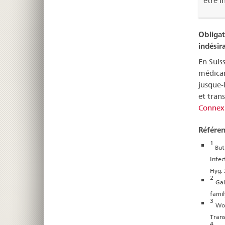
être i
Obligat
indésir
En Suiss
médicam
jusque-
et trans
Connexi
Référen
1
But
Infec
Hyg. 
2
Gal
famil
3
Wor
Tran
4