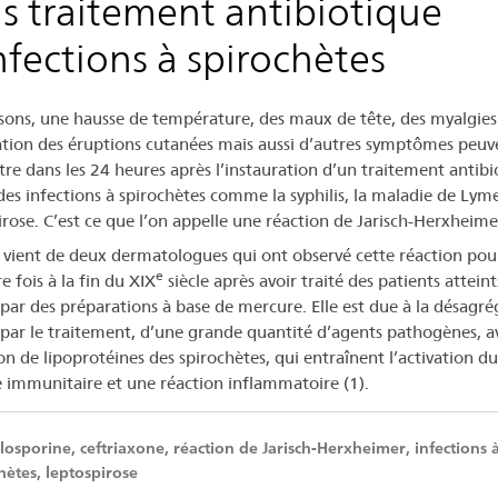
s traitement antibiotique
rxheimer
nfections à spirochètes
s
ssons, une hausse de température, des maux de tête, des myalgies
itement
tion des éruptions cutanées mais aussi d’autres symptômes peuv
ibiotique
tre dans les 24 heures après l’instauration d’un traitement antibi
des infections à spirochètes comme la syphilis, la maladie de Lyme
nfections
irose. C’est ce que l’on appelle une réaction de Jarisch-Herxheime
vient de deux dermatologues qui ont observé cette réaction pour
e
 fois à la fin du XIX
siècle après avoir traité des patients atteint
rochètes
s par des préparations à base de mercure. Elle est due à la désagré
 par le traitement, d’une grande quantité d’agents pathogènes, a
on de lipoprotéines des spirochètes, qui entraînent l’activation du
 immunitaire et une réaction inflammatoire (1).
osporine, ceftriaxone, réaction de Jarisch-Herxheimer, infections 
hètes, leptospirose