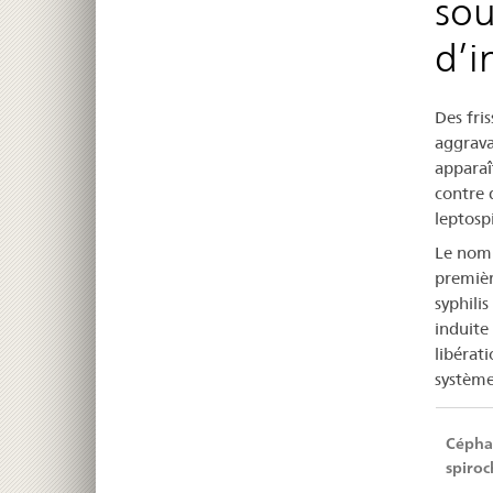
sou
He
d’i
sou
Des fri
tra
aggrava
ant
apparaî
contre 
d’i
leptosp
Le nom 
à
première
spi
syphili
induite
libérati
système
Céphal
spiroc