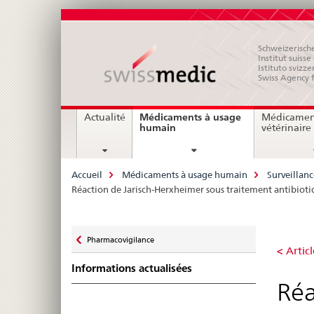
Schweizerische
Institut suiss
Istituto svizze
Swiss Agency 
Navigation
Médicaments à usage
Actualité
Médicamen
current
humain
vétérinaire
page
Breadcrumb
Accueil
Médicaments à usage humain
Surveillan
Réaction de Jarisch-Herxheimer sous traitement antibiotiq
Zurück
Pharmacovigilance
Réa
zu
< Artic
Informations actualisées
de
Réa
Jar