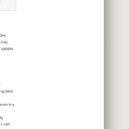
.
des
t/ou
saisies
l
Trop Med
rosis in a
ly
:1-187.