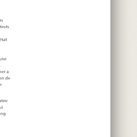
rs
tests
état
uivi
.
mer a
on de
e
atée
ui
ting