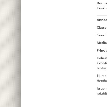
Donnée
l’évè
Année
Classe
Sexe:
Médic
Princi
Indica
/ conf
leptos
EI:
réa
Herxh
Issue:
rétabl