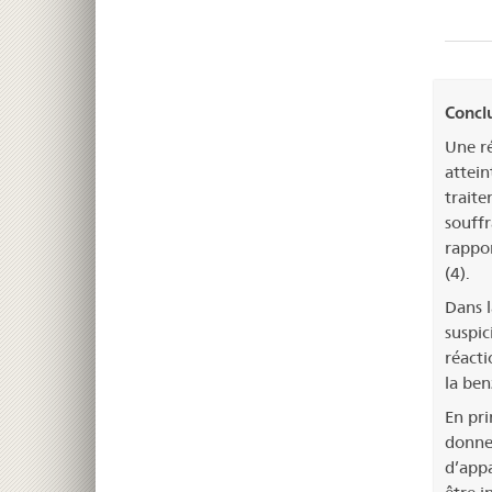
Concl
Une ré
attein
traite
souffr
rappor
(4).
Dans l
suspic
réacti
la ben
En pri
donner
d’appa