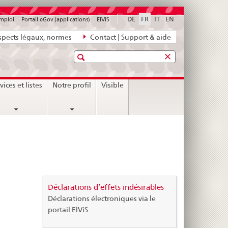
DE
FR
IT
EN
emploi
Portail eGov (applications)
ElViS
pects légaux, normes
Contact | Support & aide
Recherche
vices et listes
Notre profil
Visible
>
Déclarations d’effets indésirables
Déclarations électroniques via le
portail ElViS