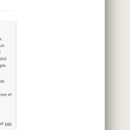
s
’un
x
 été
ple
 de
xone et
oit
pas