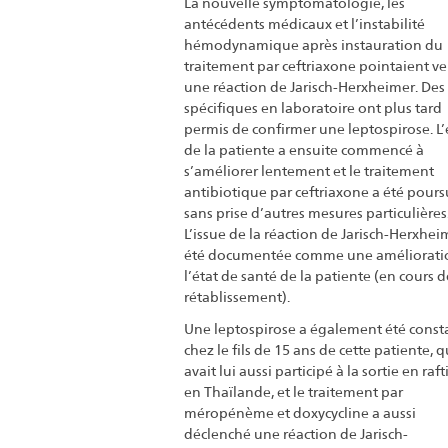
La nouvelle symptomatologie, les
antécédents médicaux et l’instabilité
hémodynamique après instauration du
traitement par ceftriaxone pointaient ve
une réaction de Jarisch-Herxheimer. Des 
spécifiques en laboratoire ont plus tard
permis de confirmer une leptospirose. L’
de la patiente a ensuite commencé à
s’améliorer lentement et le traitement
antibiotique par ceftriaxone a été pours
sans prise d’autres mesures particulières
L’issue de la réaction de Jarisch-Herxhei
été documentée comme une améliorati
l’état de santé de la patiente (en cours d
rétablissement).
Une leptospirose a également été const
chez le fils de 15 ans de cette patiente, q
avait lui aussi participé à la sortie en raf
en Thaïlande, et le traitement par
méropénème et doxycycline a aussi
déclenché une réaction de Jarisch-