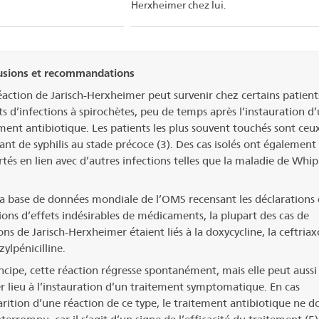
Herxheimer chez lui.
usions et recommandations
action de Jarisch-Herxheimer peut survenir chez certains patient
ts d’infections à spirochètes, peu de temps après l’instauration d
ment antibiotique. Les patients les plus souvent touchés sont ceu
ant de syphilis au stade précoce (3). Des cas isolés ont également
tés en lien avec d’autres infections telles que la maladie de Whip
a base de données mondiale de l’OMS recensant les déclarations
ions d’effets indésirables de médicaments, la plupart des cas de
ons de Jarisch-Herxheimer étaient liés à la doxycycline, la ceftria
zylpénicilline.
ncipe, cette réaction régresse spontanément, mais elle peut aussi
 lieu à l’instauration d’un traitement symptomatique. En cas
rition d’une réaction de ce type, le traitement antibiotique ne d