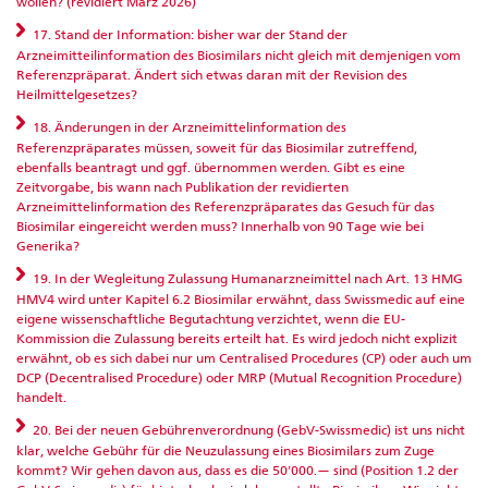
wollen? (revidiert März 2026)
17. Stand der Information: bisher war der Stand der
Arzneimitteilinformation des Biosimilars nicht gleich mit demjenigen vom
Referenzpräparat. Ändert sich etwas daran mit der Revision des
Heilmittelgesetzes?
18. Änderungen in der Arzneimittelinformation des
Referenzpräparates müssen, soweit für das Biosimilar zutreffend,
ebenfalls beantragt und ggf. übernommen werden. Gibt es eine
Zeitvorgabe, bis wann nach Publikation der revidierten
Arzneimittelinformation des Referenzpräparates das Gesuch für das
Biosimilar eingereicht werden muss? Innerhalb von 90 Tage wie bei
Generika?
19. In der Wegleitung Zulassung Humanarzneimittel nach Art. 13 HMG
HMV4 wird unter Kapitel 6.2 Biosimilar erwähnt, dass Swissmedic auf eine
eigene wissenschaftliche Begutachtung verzichtet, wenn die EU-
Kommission die Zulassung bereits erteilt hat. Es wird jedoch nicht explizit
erwähnt, ob es sich dabei nur um Centralised Procedures (CP) oder auch um
DCP (Decentralised Procedure) oder MRP (Mutual Recognition Procedure)
handelt.
20. Bei der neuen Gebührenverordnung (GebV-Swissmedic) ist uns nicht
klar, welche Gebühr für die Neuzulassung eines Biosimilars zum Zuge
kommt? Wir gehen davon aus, dass es die 50'000.— sind (Position 1.2 der