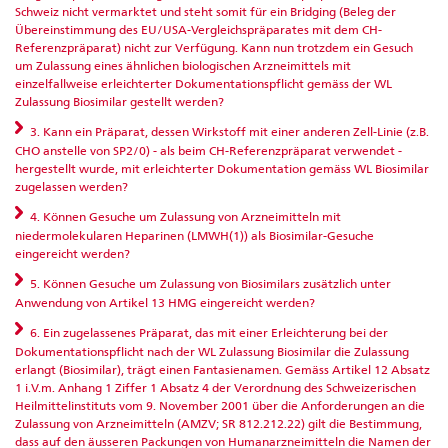
Schweiz nicht vermarktet und steht somit für ein Bridging (Beleg der
Übereinstimmung des EU/USA-Vergleichspräparates mit dem CH-
Referenzpräparat) nicht zur Verfügung. Kann nun trotzdem ein Gesuch
um Zulassung eines ähnlichen biologischen Arzneimittels mit
einzelfallweise erleichterter Dokumentationspflicht gemäss der WL
Zulassung Biosimilar gestellt werden?
3. Kann ein Präparat, dessen Wirkstoff mit einer anderen Zell-Linie (z.B.
CHO anstelle von SP2/0) - als beim CH-Referenzpräparat verwendet -
hergestellt wurde, mit erleichterter Dokumentation gemäss WL Biosimilar
zugelassen werden?
4. Können Gesuche um Zulassung von Arzneimitteln mit
niedermolekularen Heparinen (LMWH(1)) als Biosimilar-Gesuche
eingereicht werden?
5. Können Gesuche um Zulassung von Biosimilars zusätzlich unter
Anwendung von Artikel 13 HMG eingereicht werden?
6. Ein zugelassenes Präparat, das mit einer Erleichterung bei der
Dokumentationspflicht nach der WL Zulassung Biosimilar die Zulassung
erlangt (Biosimilar), trägt einen Fantasienamen. Gemäss Artikel 12 Absatz
1 i.V.m. Anhang 1 Ziffer 1 Absatz 4 der Verordnung des Schweizerischen
Heilmittelinstituts vom 9. November 2001 über die Anforderungen an die
Zulassung von Arzneimitteln (AMZV; SR 812.212.22) gilt die Bestimmung,
dass auf den äusseren Packungen von Humanarzneimitteln die Namen der