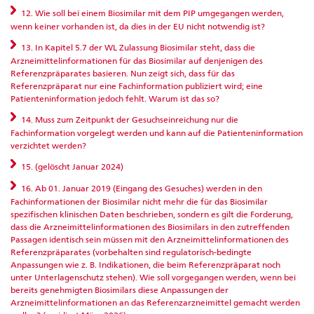
12. Wie soll bei einem Biosimilar mit dem PIP umgegangen werden,
wenn keiner vorhanden ist, da dies in der EU nicht notwendig ist?
13. In Kapitel 5.7 der WL Zulassung Biosimilar steht, dass die
Arzneimittelinformationen für das Biosimilar auf denjenigen des
Referenzpräparates basieren. Nun zeigt sich, dass für das
Referenzpräparat nur eine Fachinformation publiziert wird; eine
Patienteninformation jedoch fehlt. Warum ist das so?
14. Muss zum Zeitpunkt der Gesuchseinreichung nur die
Fachinformation vorgelegt werden und kann auf die Patienteninformation
verzichtet werden?
15. (gelöscht Januar 2024)
16. Ab 01. Januar 2019 (Eingang des Gesuches) werden in den
Fachinformationen der Biosimilar nicht mehr die für das Biosimilar
spezifischen klinischen Daten beschrieben, sondern es gilt die Forderung,
dass die Arzneimittelinformationen des Biosimilars in den zutreffenden
Passagen identisch sein müssen mit den Arzneimittelinformationen des
Referenzpräparates (vorbehalten sind regulatorisch-bedingte
Anpassungen wie z. B. Indikationen, die beim Referenzpräparat noch
unter Unterlagenschutz stehen). Wie soll vorgegangen werden, wenn bei
bereits genehmigten Biosimilars diese Anpassungen der
Arzneimittelinformationen an das Referenzarzneimittel gemacht werden