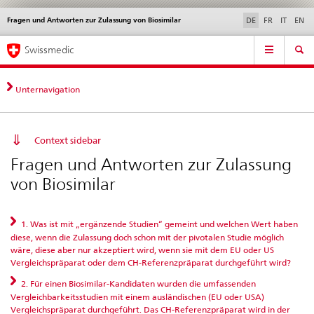
Fragen und Antworten zur Zulassung von Biosimilar
Sprachwahl
Service
DE
FR
IT
EN
navigation
Direktnavigation
Hauptnavigation
News & Updates
Recht | Normen
Kontakt | Support & Hilfe
Swissmedic
News,
Rechtsgrundlagen,
Kontakt
Unternavigation
Context sidebar
Fragen und Antworten zur Zulassung
von Biosimilar
1. Was ist mit „ergänzende Studien“ gemeint und welchen Wert haben
diese, wenn die Zulassung doch schon mit der pivotalen Studie möglich
wäre, diese aber nur akzeptiert wird, wenn sie mit dem EU oder US
Vergleichspräparat oder dem CH-Referenzpräparat durchgeführt wird?
2. Für einen Biosimilar-Kandidaten wurden die umfassenden
Vergleichbarkeitsstudien mit einem ausländischen (EU oder USA)
Vergleichspräparat durchgeführt. Das CH-Referenzpräparat wird in der