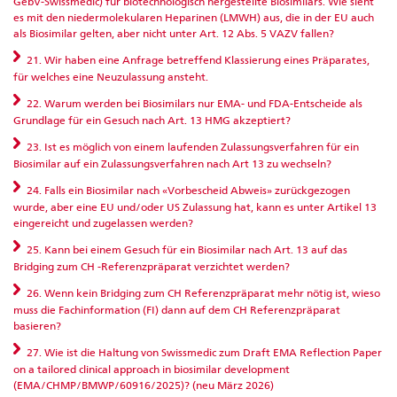
GebV-Swissmedic) für biotechnologisch hergestellte Biosimilars. Wie sieht
es mit den niedermolekularen Heparinen (LMWH) aus, die in der EU auch
als Biosimilar gelten, aber nicht unter Art. 12 Abs. 5 VAZV fallen?
21. Wir haben eine Anfrage betreffend Klassierung eines Präparates,
für welches eine Neuzulassung ansteht.
22. Warum werden bei Biosimilars nur EMA- und FDA-Entscheide als
Grundlage für ein Gesuch nach Art. 13 HMG akzeptiert?
23. Ist es möglich von einem laufenden Zulassungsverfahren für ein
Biosimilar auf ein Zulassungsverfahren nach Art 13 zu wechseln?
24. Falls ein Biosimilar nach «Vorbescheid Abweis» zurückgezogen
wurde, aber eine EU und/oder US Zulassung hat, kann es unter Artikel 13
eingereicht und zugelassen werden?
25. Kann bei einem Gesuch für ein Biosimilar nach Art. 13 auf das
Bridging zum CH -Referenzpräparat verzichtet werden?
26. Wenn kein Bridging zum CH Referenzpräparat mehr nötig ist, wieso
muss die Fachinformation (FI) dann auf dem CH Referenzpräparat
basieren?
27. Wie ist die Haltung von Swissmedic zum Draft EMA Reflection Paper
on a tailored clinical approach in biosimilar development
(EMA/CHMP/BMWP/60916/2025)? (neu März 2026)