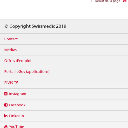
Début de la page
Footer
© Copyright Swissmedic 2019
Contact
Médias
Offres d'emploi
Portail eGov (applications)
ElViS
Social
Instagram
media
links
Facebook
Linkedin
YouTube