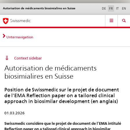
Autorisation de médicaments biosimialires en Suisse
Service
DE
FR
IT
EN
navigation
Navigation
Navigation
Actualités & Mises à
Aspects légaux,
Contact | Support &
Swissmedic
directe:
jour
normes
aide
actualités,
bases
Unternavigation
juridiques,
contact
Context sidebar
Autorisation de médicaments
biosimialires en Suisse
Position de Swissmedic sur le projet de document
de l’EMA Reflection paper on a tailored clinical
approach in biosimilar development (en anglais)
01.03.2026
Swissmedic considère que le projet de document de l’EMA intitulé
Reflection paper on a tailored clinical approach in biosimilar