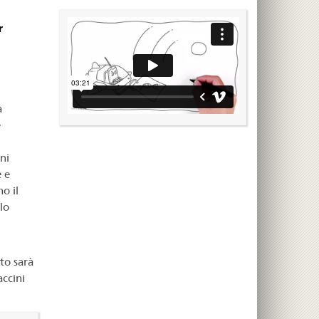
r
a
e
ni
 e
o il
lo
sto sarà
accini