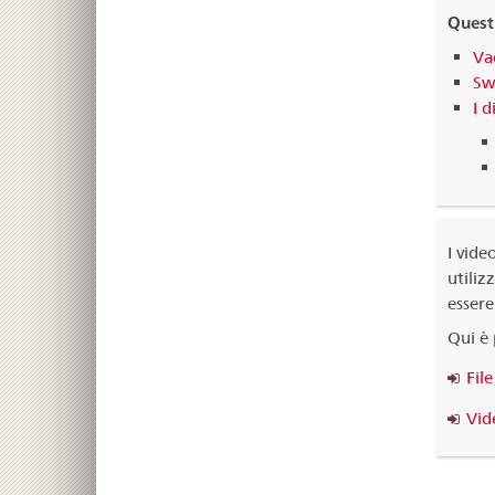
Questi
Va
Sw
I d
I vide
utiliz
essere
Qui è 
File
Vid