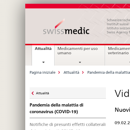
Schweizerische
Institut suiss
Istituto svizze
Swiss Agency 
Navigation
current
Attualità
Medicamenti per uso
Medicament
page
umano
veterinario
Breadcrumb
Pagina iniziale
Attualità
Pandemia della malattia
Zurück
Vid
Attualità
zu
Pandemia della malattia di
Nuovi 
coronavirus (COVID-19)
09.02.
Notifiche di presunti effetti collaterali