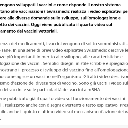
ngono sviluppati i vaccini e come risponde il nostro sistema
ario alle vaccinazioni? Swissmedic realizza i video esplicativi pe
ere alle diverse domande sullo sviluppo, sull’omologazione e
etto dei vaccini. Oggi viene pubblicato il quarto video sul
amento dei vaccini vettoriali.
renza dei medicamenti, i vaccini vengono di solito somministrati 
sane. In una serie di brevi video esplicativi Swissmedic descrive l
ze più importanti in merito allo sviluppo, alle caratteristiche e
ogazione dei vaccini. Semplici disegni in stile scribble e spiegazio
mostrano il processo di sviluppo del vaccino fino all’omologazione
no come agisce un vaccino nell’organismo. Gli altri video descrivon
mo d’azione dei diversi tipi di vaccino. Sono già usciti i video sul
 dei vaccini e sulle particolarità dei vaccini a mRNA.
ene pubblicato già il quarto video sul funzionamento dei vaccini
li, realizzato anche con disegni divertenti e testo esplicativo. Pre
bile anche il quinto e ultimo video sul meccanismo d’azione dei v
.