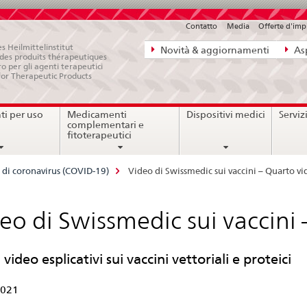
Contatto
Media
Offerte d'im
Navigazione
s Heilmittelinstitut
Novità & aggiornamenti
Asp
e des produits thérapeutiques
diretta:
ro per gli agenti terapeutici
for Therapeutic Products
novità,
aspetti
i per uso
Medicamenti
Dispositivi medici
Serviz
legali,
complementari e
contatto
fitoterapeutici
 di coronavirus (COVID-19)
Video di Swissmedic sui vaccini – Quarto vi
eo di Swissmedic sui vaccini
video esplicativi sui vaccini vettoriali e proteici
2021