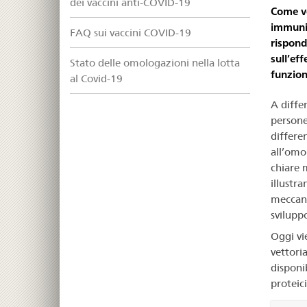
dei vaccini anti-COVID-19
Come ve
immunit
FAQ sui vaccini COVID-19
rispond
sull’eff
Stato delle omologazioni nella lotta
funzion
al Covid-19
A diffe
persone 
differen
all’omol
chiare 
illustra
meccanis
sviluppo
Oggi vi
vettoria
disponi
proteici