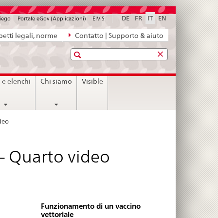
DE
FR
IT
EN
piego
Portale eGov (Applicazioni)
ElViS
etti legali, norme
Contatto | Supporto & aiuto
Ricerca
i e elenchi
Chi siamo
Visible
deo
 – Quarto video
Funzionamento di un vaccino
vettoriale