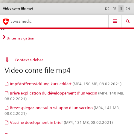
Video come file mp4
Service
DE
FR
IT
EN
navigation
Navigazione
Navigation
Novità &
Aspetti legali,
Contatto | Supporto &
Swissmedic
diretta:
aggiornamenti
norme
aiuto
novità,
aspetti
Unternavigation
legali,
contatto
Context sidebar
Video come file mp4
Impfstoffentwicklung kurz erklärt
(MP4, 150 MB, 08.02.2021)
Brève explication du développement d’un vaccin
(MP4, 140 MB,
08.02.2021)
Breve spiegazione sullo sviluppo di un vaccino
(MP4, 141 MB,
08.02.2021)
Vaccine development in brief
(MP4, 131 MB, 08.02.2021)