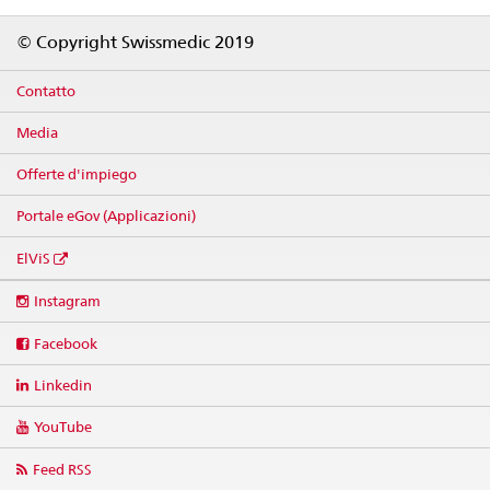
Footer
© Copyright Swissmedic 2019
Contatto
Media
Offerte d'impiego
Portale eGov (Applicazioni)
ElViS
Social
Instagram
media
links
Facebook
Linkedin
YouTube
Feed RSS