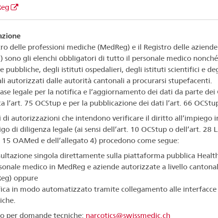
Reg
azione
stro delle professioni mediche (MedReg) e il Registro delle aziende
) sono gli elenchi obbligatori di tutto il personale medico nonché
 pubbliche, degli istituti ospedalieri, degli istituti scientifici e deg
li autorizzati dalle autorità cantonali a procurarsi stupefacenti.
se legale per la notifica e l’aggiornamento dei dati da parte dei
ca l’art. 75 OCStup e per la pubblicazione dei dati l’art. 66 OCStu
ri di autorizzazioni che intendono verificare il diritto all’impiego 
igo di diligenza legale (ai sensi dell’art. 10 OCStup o dell’art. 28 
t. 15 OAMed e dell’allegato 4) procedono come segue:
ultazione singola direttamente sulla piattaforma pubblica Heal
sonale medico in MedReg e aziende autorizzate a livello cantonal
Reg) oppure
fica in modo automatizzato tramite collegamento alle interfacce
iche.
o per domande tecniche:
narcotics@swissmedic.ch