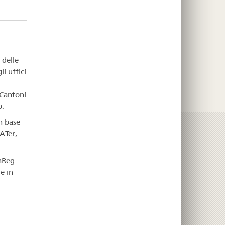
 delle
li uffici
 Cantoni
p.
in base
LATer,
thReg
e in