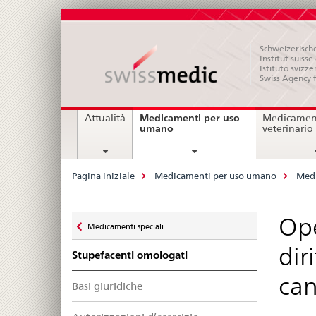
Schweizerische
Institut suiss
Istituto svizze
Swiss Agency 
Navigation
Medicamenti per uso
Attualità
Medicament
current
umano
veterinario
page
Breadcrumb
Pagina iniziale
Medicamenti per uso umano
Medi
Zurück
Ope
Medicamenti speciali
zu
dir
Stupefacenti omologati
can
Basi giuridiche