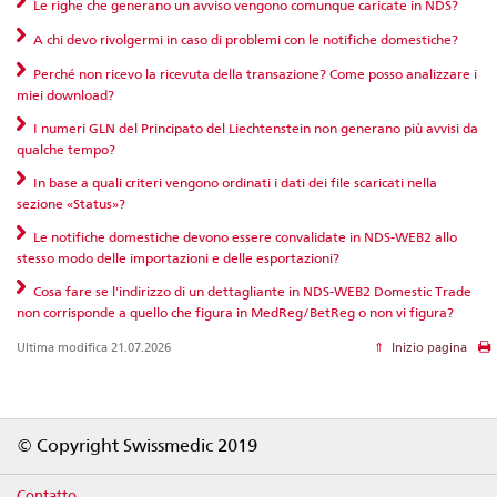
Le righe che generano un avviso vengono comunque caricate in NDS?
A chi devo rivolgermi in caso di problemi con le notifiche domestiche?
Perché non ricevo la ricevuta della transazione? Come posso analizzare i
miei download?
I numeri GLN del Principato del Liechtenstein non generano più avvisi da
qualche tempo?
In base a quali criteri vengono ordinati i dati dei file scaricati nella
sezione «Status»?
Le notifiche domestiche devono essere convalidate in NDS-WEB2 allo
stesso modo delle importazioni e delle esportazioni?
Cosa fare se l'indirizzo di un dettagliante in NDS-WEB2 Domestic Trade
non corrisponde a quello che figura in MedReg/BetReg o non vi figura?
Ultima modifica 21.07.2026
Inizio pagina
Footer
© Copyright Swissmedic 2019
Contatto