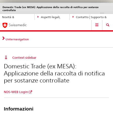
Domestic Trade (ex MESA): Applicazione della raccolta di notifica per sostanze
Service
controllate
navigation
Navigazione
DE
FR
IT
EN
Novità &
Aspetti legali,
Contatto | Supporto &
diretta:
Navigation
aggiornamenti
norme
aiuto
novità,
Swissmedic
aspetti
legali,
Unternavigation
contatto
Context sidebar
Domestic Trade (ex MESA):
Applicazione della raccolta di notifica
per sostanze controllate
NDS-WEB Login
Informazioni