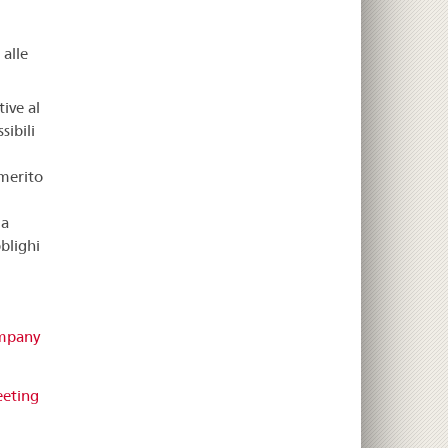
 alle
ive al
sibili
 merito
la
blighi
mpany
eting