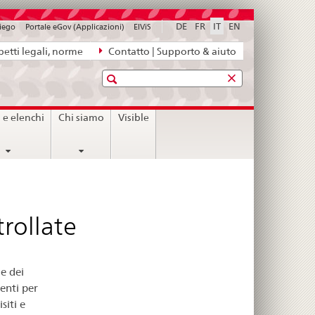
DE
FR
IT
EN
piego
Portale eGov (Applicazioni)
ElViS
etti legali, norme
Contatto | Supporto & aiuto
Ricerca
i e elenchi
Chi siamo
Visible
rollate
ge dei
denti per
siti e