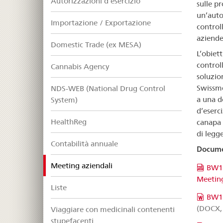
Autorizzazioni d’esercizio
sulle p
un’auto
Importazione / Exportazione
control
aziende
Domestic Trade (ex MESA)
L’obiett
controll
Cannabis Agency
soluzio
Swissme
NDS-WEB (National Drug Control
a una d
System)
d’eserci
HealthReg
canapa 
di legge
Contabilità annuale
Documen
selected
Meeting aziendali
BW10
Meetin
Liste
BW10
(DOCX, 
Viaggiare con medicinali contenenti
stupefacenti