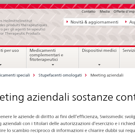
Contatto
Media
Offerte d'im
Navigazione
s Heilmittelinstitut
Novità & aggiornamenti
Asp
e des produits thérapeutiques
diretta:
ro per gli agenti terapeutici
for Therapeutic Products
novità,
aspetti
i per uso
Medicamenti
Dispositivi medici
Serviz
legali,
complementari e
contatto
fitoterapeutici
camenti speciali
Stupefacenti omologati
Meeting aziendali
ting aziendali sostanze cont
enere le aziende di diritto ai fini dell’efficienza, Swissmedic svol
aziendali con i titolari delle autorizzazioni d’esercizio e i richie
ire lo scambio reciproco di informazioni e chiarire dubbi sui requi