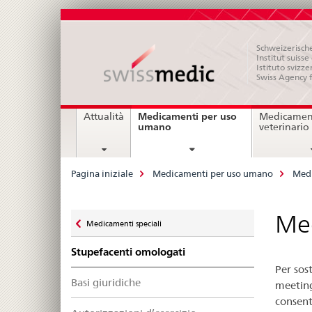
Schweizerische
Institut suiss
Istituto svizze
Swiss Agency 
Navigation
Medicamenti per uso
Attualità
Medicament
current
umano
veterinario
page
Breadcrumb
Pagina iniziale
Medicamenti per uso umano
Medi
Zurück
Mee
Medicamenti speciali
zu
Stupefacenti omologati
Per sost
Basi giuridiche
meeting 
consent