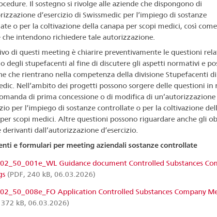
rocedure. Il sostegno si rivolge alle aziende che dispongono di
rizzazione d’esercizio di Swissmedic per l’impiego di sostanze
late o per la coltivazione della canapa per scopi medici, così come
 che intendono richiedere tale autorizzazione.
ivo di questi meeting è chiarire preventivamente le questioni relat
o degli stupefacenti al fine di discutere gli aspetti normativi e pos
ne che rientrano nella competenza della divisione Stupefacenti di
dic. Nell’ambito dei progetti possono sorgere delle questioni in
omanda di prima concessione o di modifica di un’autorizzazione
zio per l’impiego di sostanze controllate o per la coltivazione del
per scopi medici. Altre questioni possono riguardare anche gli ob
 derivanti dall’autorizzazione d’esercizio.
ti e formulari per meeting aziendali sostanze controllate
2_50_001e_WL Guidance document Controlled Substances Co
gs
(PDF, 240 kB, 06.03.2026)
2_50_008e_FO Application Controlled Substances Company Me
372 kB, 06.03.2026)