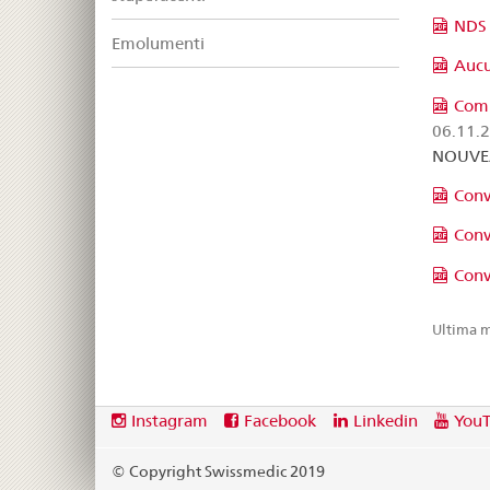
NDS 
Emolumenti
Aucu
Comp
06.11.
NOUVE
Conv
Conv
Conv
Ultima m
Footer
Social
Instagram
Facebook
Linkedin
You
media
links
© Copyright Swissmedic 2019