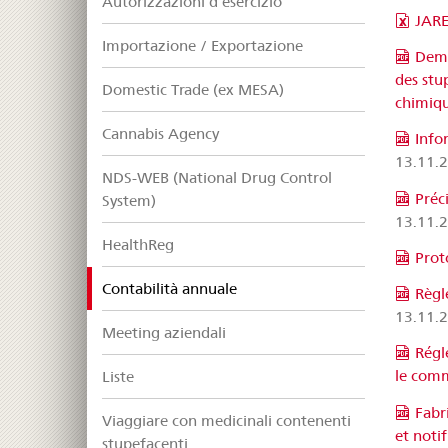
Autorizzazioni d’esercizio
JARE
Importazione / Exportazione
Dema
des stu
Domestic Trade (ex MESA)
chimiqu
Cannabis Agency
Info
13.11.
NDS-WEB (National Drug Control
Préc
System)
13.11.
HealthReg
Prot
selected
Contabilità annuale
Règle
13.11.
Meeting aziendali
Régl
le comm
Liste
Fabr
Viaggiare con medicinali contenenti
et noti
stupefacenti