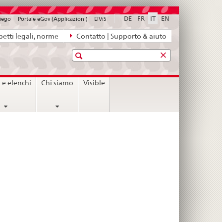
DE
FR
IT
EN
piego
Portale eGov (Applicazioni)
ElViS
etti legali, norme
Contatto | Supporto & aiuto
Ricerca
i e elenchi
Chi siamo
Visible