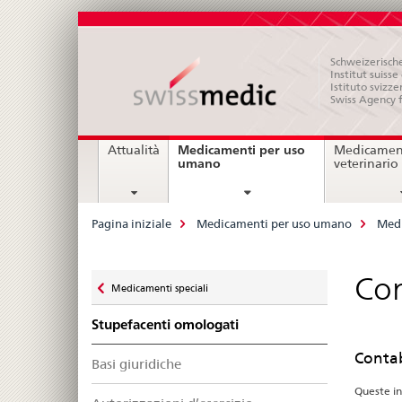
Schweizerische
Institut suiss
Istituto svizze
Swiss Agency 
Navigation
Medicamenti per uso
Attualità
Medicament
current
umano
veterinario
page
Breadcrumb
Pagina iniziale
Medicamenti per uso umano
Medi
Zurück
Con
Medicamenti speciali
zu
Stupefacenti omologati
Contab
Basi giuridiche
Queste in