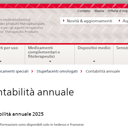
Contatto
Media
Offerte d'im
Navigazione
s Heilmittelinstitut
Novità & aggiornamenti
Asp
e des produits thérapeutiques
diretta:
ro per gli agenti terapeutici
for Therapeutic Products
novità,
aspetti
i per uso
Medicamenti
Dispositivi medici
Serviz
legali,
complementari e
contatto
fitoterapeutici
camenti speciali
Stupefacenti omologati
Contabilità annuale
tabilità annuale
ilità annuale 2025
formazioni sono disponibili solo in tedesco e francese.