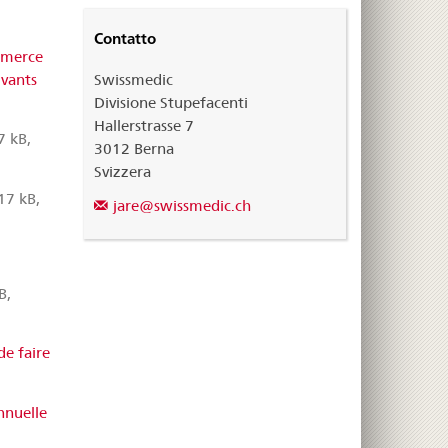
Contatto
mmerce
uvants
Swissmedic
Divisione Stupefacenti
Hallerstrasse 7
7 kB,
3012 Berna
Svizzera
17 kB,
jare@swissmedic.ch
B,
de faire
nnuelle