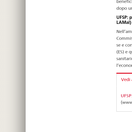
benefic
dopo un
UFSP: p
LAMal)
Nell’am
Commiss
se e co
(ES) e 
sanitar
l’econom
Vedi
UFSP
(www