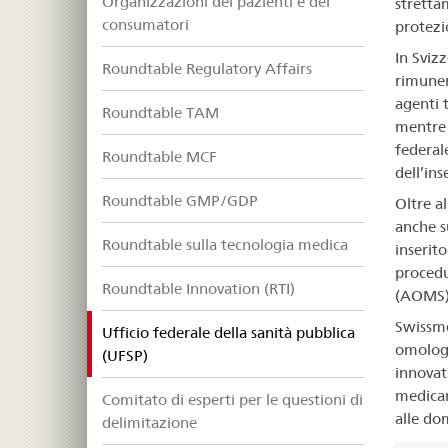
Organizzazioni dei pazienti e dei
stretta
consumatori
protezi
In Sviz
Roundtable Regulatory Affairs
rimuner
agenti 
Roundtable TAM
mentre 
federal
Roundtable MCF
dell’ins
Roundtable GMP/GDP
Oltre a
anche s
Roundtable sulla tecnologia medica
inserito
procedu
Roundtable Innovation (RTI)
(AOMS)
Swissme
Ufficio federale della sanità pubblica
omologa
selected
(UFSP)
innovati
medicam
Comitato di esperti per le questioni di
alle do
delimitazione