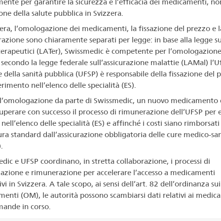
mente per garantire la sicurezza e l’efficacia dei medicamenti, no
one della salute pubblica in Svizzera.
zera, l’omologazione dei medicamenti, la fissazione del prezzo e l
azione sono chiaramente separati per legge: in base alla legge su
terapeutici (LATer), Swissmedic è competente per l’omologazione
secondo la legge federale sull’assicurazione malattie (LAMal) l’Uf
e della sanità pubblica (UFSP) è responsabile della fissazione del 
erimento nell’elenco delle specialità (ES).
ll’omologazione da parte di Swissmedic, un nuovo medicamento 
uperare con successo il processo di rimunerazione dell’UFSP per 
 nell’elenco delle specialità (ES) e affinché i costi siano rimborsati
ra standard dall’assicurazione obbligatoria delle cure medico-san
.
dic e UFSP coordinano, in stretta collaborazione, i processi di
zione e rimunerazione per accelerare l’accesso a medicamenti
vi in Svizzera. A tale scopo, ai sensi dell’art. 82 dell’ordinanza sui
enti (OM), le autorità possono scambiarsi dati relativi ai medic
mande in corso.