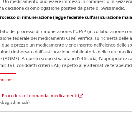
i. Un medicamento può essere immesso in commercio in Svizzera
a decisione di omologazione positiva da parte di Swissmedic.
rocesso di rimunerazione (legge federale sull’assicurazione malat
bito del processo di rimunerazione, l’UFSP (in collaborazione con
ione federale dei medicamenti CFM) verifica, su richiesta delle 
n quale prezzo un medicamento viene inserito nell’elenco delle sp
quindi rimborsato dall’assicurazione obbligatoria delle cure medic
ie (AOMS). A questo scopo si valutano l’efficacia, l’appropriatezza
icità (i cosiddetti criteri EAE) rispetto alle alternative terapeutic
 anche
: Procedura di domanda: medicamenti
.bag.admin.ch)