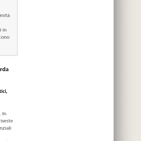
rmità
 in
scono
arda
ici,
 In
riveste
nziali