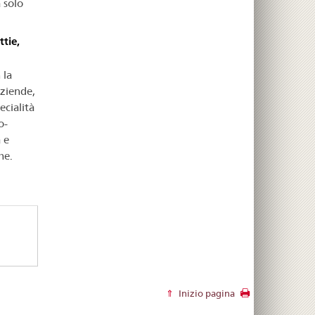
 solo
tie,
 la
aziende,
ecialità
o-
 e
he.
Inizio pagina