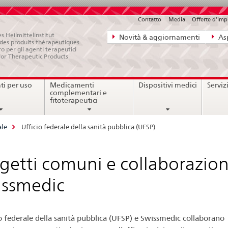
Contatto
Media
Offerte d'im
Navigazione
s Heilmittelinstitut
Novità & aggiornamenti
Asp
e des produits thérapeutiques
diretta:
ro per gli agenti terapeutici
for Therapeutic Products
novità,
aspetti
i per uso
Medicamenti
Dispositivi medici
Serviz
legali,
complementari e
contatto
fitoterapeutici
ale
Ufficio federale della sanità pubblica (UFSP)
getti comuni e collaborazion
issmedic
io federale della sanità pubblica (UFSP) e Swissmedic collaborano