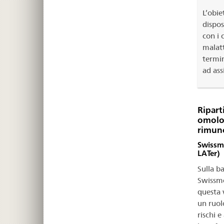
L’obie
dispos
con i 
malatt
termin
ad ass
Ripart
omolog
rimun
Swissme
LATer)
Sulla b
Swissmed
questa v
un ruol
rischi e