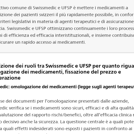
ttivo comune di Swissmedic e UFSP è mettere i medicamenti a
izione dei pazienti svizzeri il più rapidamente possibile, in confo
criteri legislativi in materia di agenti terapeutici e di assicurazione
ia. Swissmedic e UFSP ottimizzano continuamente i loro processi
i di efficienza ed efficacia interistituzionali, e insieme contribui
icurare un rapido accesso ai medicamenti.
izione dei ruoli tra Swissmedic e UFSP per quanto rigu
azione dei medicamenti, fissazione del prezzo e
erazione
dic: omologazione dei medicamenti (legge sugli agenti terapeut
ase dei documenti per l’omologazione presentati dalle aziende,
ic verifica se i medicamenti sono sicuri, efficaci e di alta qualità.
alutazione del rapporto rischi/benefici, oltre all’efficacia clinica 
o decisivo anche la sicurezza. La questione centrale è a quali pote
 a quali effetti indesiderati sono esposti i pazienti in confronto ai