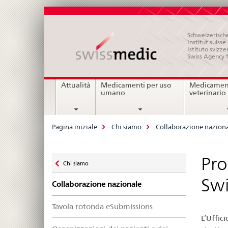
Schweizerische
Institut suiss
Istituto svizze
Swiss Agency 
Navigation
Attualità
Medicamenti per uso
Medicament
umano
veterinario
Breadcrumb
Pagina iniziale
Chi siamo
Collaborazione nazion
Zurück
Pro
Chi siamo
zu
Sw
Collaborazione nazionale
Tavola rotonda eSubmissions
L’Uffic