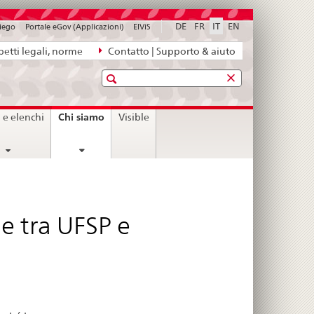
DE
FR
IT
EN
piego
Portale eGov (Applicazioni)
ElViS
etti legali, norme
Contatto | Supporto & aiuto
Ricerca
current
Chi siamo
i e elenchi
Visible
page
e tra UFSP e