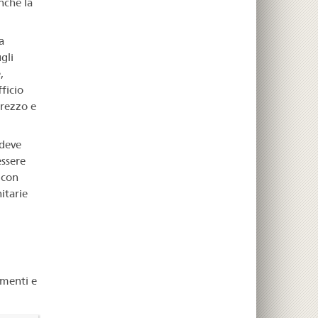
nché la
a
gli
,
ficio
prezzo e
deve
essere
 con
itarie
amenti e