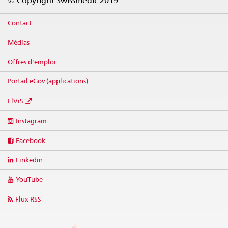
© Copyright Swissmedic 2019
Contact
Médias
Offres d'emploi
Portail eGov (applications)
ElViS
Social
Instagram
media
links
Facebook
Linkedin
YouTube
Flux RSS