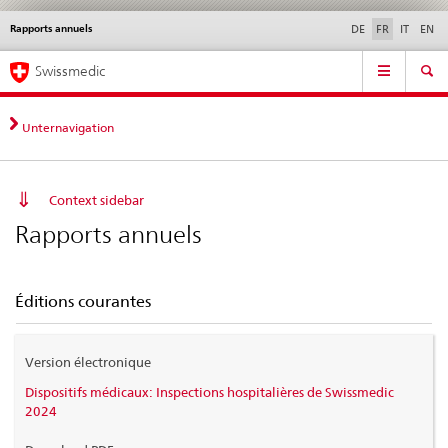
Rapports annuels
Service
DE
FR
IT
EN
navigation
Navigation
Navigation
Actualités & Mises à
Aspects légaux,
Contact | Support &
Swissmedic
directe:
jour
normes
aide
actualités,
bases
Unternavigation
juridiques,
contact
Context sidebar
Rapports annuels
Éditions courantes
Version électronique
Dispositifs médicaux: Inspections hospitalières de Swissmedic
2024