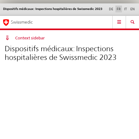
Dispositifs médicaux: Inspections hospitalières de Swissmedic 2023
Service
DE
FR
IT
EN
navigation
Navigation
Navigation
Actualités & Mises à
Aspects légaux,
Contact | Support &
Swissmedic
directe:
jour
normes
aide
actualités,
bases
Context sidebar
juridiques,
Dispositifs médicaux: Inspections
contact
hospitalières de Swissmedic 2023