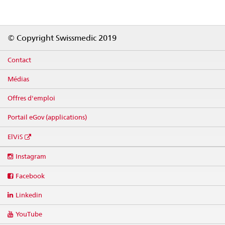
Footer
© Copyright Swissmedic 2019
Contact
Médias
Offres d'emploi
Portail eGov (applications)
ElViS
Social
Instagram
media
links
Facebook
Linkedin
YouTube