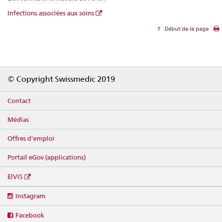
Infections associées aux soins
Début de la page
Footer
© Copyright Swissmedic 2019
Contact
Médias
Offres d'emploi
Portail eGov (applications)
ElViS
Social
Instagram
media
links
Facebook