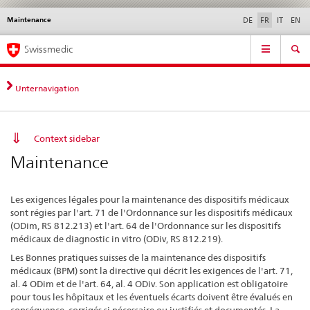
Maintenance
Service
DE
FR
IT
EN
navigation
Navigation
Navigation
Actualités & Mises à
Aspects légaux,
Contact | Support &
Swissmedic
directe:
jour
normes
aide
actualités,
bases
Unternavigation
juridiques,
contact
Context sidebar
Maintenance
Les exigences légales pour la maintenance des dispositifs médicaux
sont régies par l'art. 71 de l'Ordonnance sur les dispositifs médicaux
(ODim, RS 812.213) et l'art. 64 de l'Ordonnance sur les dispositifs
médicaux de diagnostic in vitro (ODiv, RS 812.219).
Les Bonnes pratiques suisses de la maintenance des dispositifs
médicaux (BPM) sont la directive qui décrit les exigences de l'art. 71,
al. 4 ODim et de l'art. 64, al. 4 ODiv. Son application est obligatoire
pour tous les hôpitaux et les éventuels écarts doivent être évalués en