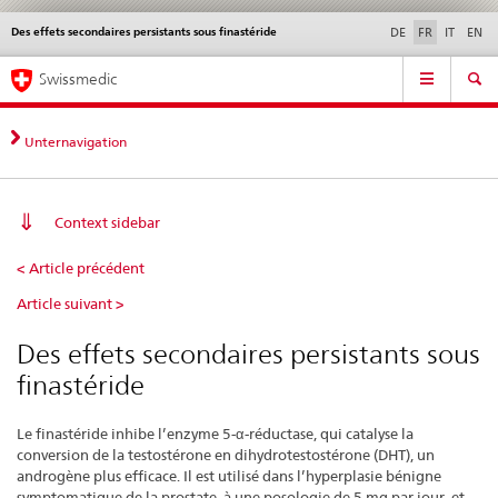
Des effets secondaires persistants sous finastéride
Service
DE
FR
IT
EN
navigation
Navigation
Navigation
Actualités & Mises à
Aspects légaux,
Contact | Support &
Swissmedic
directe:
jour
normes
aide
actualités,
bases
Unternavigation
juridiques,
contact
Context sidebar
Des
< Article précédent
effets
Article suivant >
secondaires
persistants
Des effets secondaires persistants sous
sous
finastéride
finastéride
Le finastéride inhibe l’enzyme 5-α-réductase, qui catalyse la
conversion de la testostérone en dihydrotestostérone (DHT), un
androgène plus efficace. Il est utilisé dans l’hyperplasie bénigne
symptomatique de la prostate, à une posologie de 5 mg par jour, et