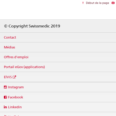
Début de la page
Footer
© Copyright Swissmedic 2019
Contact
Médias
Offres d'emploi
Portail eGov (applications)
ElViS
Social
Instagram
media
links
Facebook
Linkedin