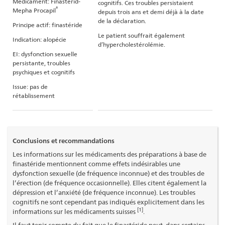
Médicament: Finasterid-
cognitifs. Ces troubles persistaient
®
Mepha Procapil
depuis trois ans et demi déjà à la date
de la déclaration.
Principe actif: finastéride
Le patient souffrait également
Indication: alopécie
d’hypercholestérolémie.
EI: dysfonction sexuelle
persistante, troubles
psychiques et cognitifs
Issue: pas de
rétablissement
Conclusions et recommandations
Les informations sur les médicaments des préparations à base de
finastéride mentionnent comme effets indésirables une
dysfonction sexuelle (de fréquence inconnue) et des troubles de
l’érection (de fréquence occasionnelle). Elles citent également la
dépression et l’anxiété (de fréquence inconnue). Les troubles
cognitifs ne sont cependant pas indiqués explicitement dans les
[1]
informations sur les médicaments suisses
.
Il faut tenir compte du fait que le finastéride peut, dans certains