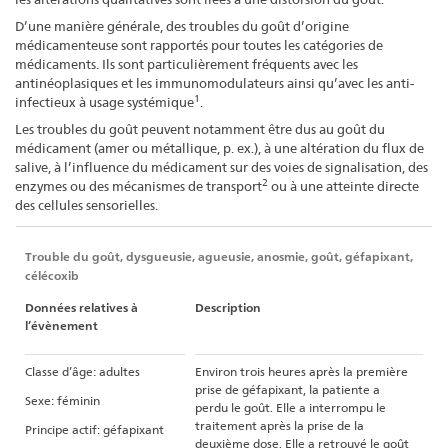
D’une manière générale, des troubles du goût d’origine
médicamenteuse sont rapportés pour toutes les catégories de
médicaments. Ils sont particulièrement fréquents avec les
antinéoplasiques et les immunomodulateurs ainsi qu’avec les anti-
1
infectieux à usage systémique
.
Les troubles du goût peuvent notamment être dus au goût du
médicament (amer ou métallique, p. ex.), à une altération du flux de
salive, à l’influence du médicament sur des voies de signalisation, des
2
enzymes ou des mécanismes de transport
ou à une atteinte directe
des cellules sensorielles.
Trouble du goût, dysgueusie, agueusie, anosmie, goût, géfapixant,
célécoxib
Données relatives à
Description
l’évènement
Classe d’âge: adultes
Environ trois heures après la première
prise de géfapixant, la patiente a
Sexe: féminin
perdu le goût. Elle a interrompu le
traitement après la prise de la
Principe actif: géfapixant
deuxième dose. Elle a retrouvé le goût