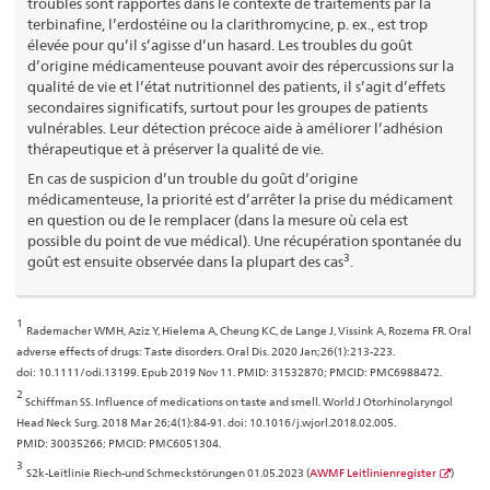
troubles sont rapportés dans le contexte de traitements par la
terbinafine, l’erdostéine ou la clarithromycine, p. ex., est trop
élevée pour qu’il s’agisse d’un hasard. Les troubles du goût
d’origine médicamenteuse pouvant avoir des répercussions sur la
qualité de vie et l’état nutritionnel des patients, il s’agit d’effets
secondaires significatifs, surtout pour les groupes de patients
vulnérables. Leur détection précoce aide à améliorer l’adhésion
thérapeutique et à préserver la qualité de vie.
En cas de suspicion d’un trouble du goût d’origine
médicamenteuse, la priorité est d’arrêter la prise du médicament
en question ou de le remplacer (dans la mesure où cela est
possible du point de vue médical). Une récupération spontanée du
3
goût est ensuite observée dans la plupart des cas
.
1
Rademacher WMH, Aziz Y, Hielema A, Cheung KC, de Lange J, Vissink A, Rozema FR. Oral
adverse effects of drugs: Taste disorders. Oral Dis. 2020 Jan;26(1):213-223.
doi: 10.1111/odi.13199. Epub 2019 Nov 11. PMID: 31532870; PMCID: PMC6988472.
2
Schiffman SS. Influence of medications on taste and smell. World J Otorhinolaryngol
Head Neck Surg. 2018 Mar 26;4(1):84-91. doi: 10.1016/j.wjorl.2018.02.005.
PMID: 30035266; PMCID: PMC6051304.
3
S2k-Leitlinie Riech-und Schmeckstörungen 01.05.2023 (
AWMF Leitlinienregister
)