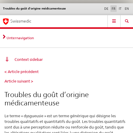
Troubles du goût d’origine médicamenteuse
Service
DE
FR
IT
EN
navigation
Navigation
Navigation
Actualités & Mises à
Aspects légaux,
Contact | Support &
Swissmedic
directe:
jour
normes
aide
actualités,
bases
Unternavigation
juridiques,
contact
Context sidebar
Troubles
< Article précédent
du
Article suivant >
goût
d’origine
Troubles du goût d’origine
médicamenteuse
médicamenteuse
Le terme « dysgueusie » est un terme générique qui désigne les
troubles qualitatifs et quantitatifs du goût. Les troubles quantitatifs
sont dus à une perception réduite ou renforcée du goût, tandis que
les altérations qualitatives sont liées à une distorsion du goût.