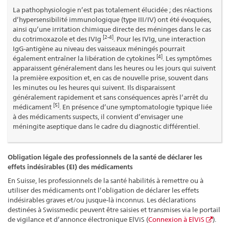
La pathophysiologie n’est pas totalement élucidée ; des réactions
d’hypersensibilité immunologique (type III/IV) ont été évoquées,
ainsi qu’une irritation chimique directe des méninges dans le cas
[2-4]
du cotrimoxazole et des IVIg
. Pour les IVIg, une interaction
IgG-antigène au niveau des vaisseaux méningés pourrait
[4]
également entraîner la libération de cytokines
. Les symptômes
apparaissent généralement dans les heures ou les jours qui suivent
la première exposition et, en cas de nouvelle prise, souvent dans
les minutes ou les heures qui suivent. Ils disparaissent
généralement rapidement et sans conséquences après l’arrêt du
[5]
médicament
. En présence d’une symptomatologie typique liée
à des médicaments suspects, il convient d’envisager une
méningite aseptique dans le cadre du diagnostic différentiel.
Obligation légale des professionnels de la santé de déclarer les
effets indésirables (EI) des médicaments
En Suisse, les professionnels de la santé habilités à remettre ou à
utiliser des médicaments ont l’obligation de déclarer les effets
indésirables graves et/ou jusque-là inconnus. Les déclarations
destinées à Swissmedic peuvent être saisies et transmises via le portail
de vigilance et d’annonce électronique ElViS (
Connexion à ElViS
).