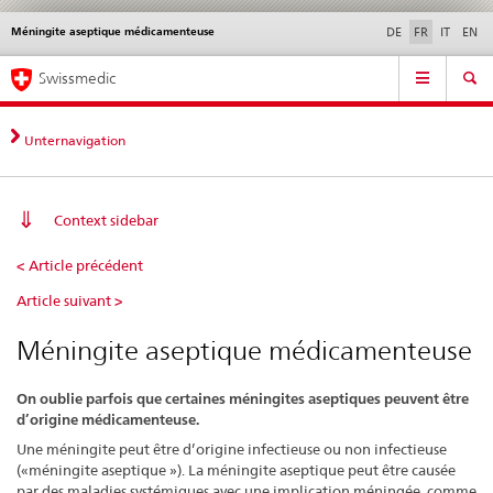
Méningite aseptique médicamenteuse
Service
DE
FR
IT
EN
navigation
Navigation
Navigation
Actualités & Mises à
Aspects légaux,
Contact | Support &
Swissmedic
directe:
jour
normes
aide
actualités,
bases
Unternavigation
juridiques,
contact
Context sidebar
Méningite
< Article précédent
aseptique
Article suivant >
médicamenteuse
Méningite aseptique médicamenteuse
On oublie parfois que certaines méningites aseptiques peuvent être
d’origine médicamenteuse.
Une méningite peut être d’origine infectieuse ou non infectieuse
(«méningite aseptique »). La méningite aseptique peut être causée
par des maladies systémiques avec une implication méningée, comme