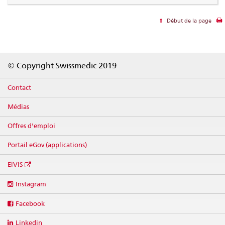
Début de la page
Footer
© Copyright Swissmedic 2019
Contact
Médias
Offres d'emploi
Portail eGov (applications)
ElViS
Social
Instagram
media
links
Facebook
Linkedin