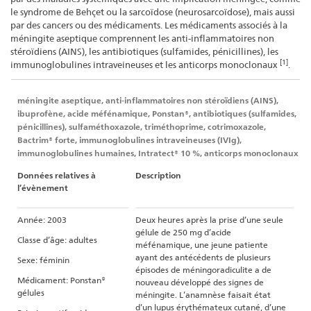
le syndrome de Behçet ou la sarcoïdose (neurosarcoïdose), mais aussi
par des cancers ou des médicaments. Les médicaments associés à la
méningite aseptique comprennent les anti-inflammatoires non
stéroïdiens (AINS), les antibiotiques (sulfamides, pénicillines), les
[1]
immunoglobulines intraveineuses et les anticorps monoclonaux
.
méningite aseptique, anti-inflammatoires non stéroïdiens (AINS),
ibuprofène, acide méfénamique, Ponstan®, antibiotiques (sulfamides,
pénicillines), sulfaméthoxazole, triméthoprime, cotrimoxazole,
Bactrim® forte, immunoglobulines intraveineuses (IVIg),
immunoglobulines humaines, Intratect® 10 %, anticorps monoclonaux
Données relatives à
Description
l’évènement
Année: 2003
Deux heures après la prise d’une seule
gélule de 250 mg d’acide
Classe d’âge: adultes
méfénamique, une jeune patiente
ayant des antécédents de plusieurs
Sexe: féminin
épisodes de méningoradiculite a de
Médicament: Ponstan®
nouveau développé des signes de
gélules
méningite. L’anamnèse faisait état
d’un lupus érythémateux cutané, d’une