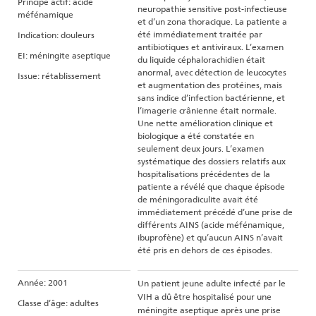
Principe actif: acide
neuropathie sensitive post-infectieuse
méfénamique
et d’un zona thoracique. La patiente a
été immédiatement traitée par
Indication: douleurs
antibiotiques et antiviraux. L’examen
EI: méningite aseptique
du liquide céphalorachidien était
anormal, avec détection de leucocytes
Issue: rétablissement
et augmentation des protéines, mais
sans indice d’infection bactérienne, et
l’imagerie crânienne était normale.
Une nette amélioration clinique et
biologique a été constatée en
seulement deux jours. L’examen
systématique des dossiers relatifs aux
hospitalisations précédentes de la
patiente a révélé que chaque épisode
de méningoradiculite avait été
immédiatement précédé d’une prise de
différents AINS (acide méfénamique,
ibuprofène) et qu’aucun AINS n’avait
été pris en dehors de ces épisodes.
Année: 2001
Un patient jeune adulte infecté par le
VIH a dû être hospitalisé pour une
Classe d’âge: adultes
méningite aseptique après une prise