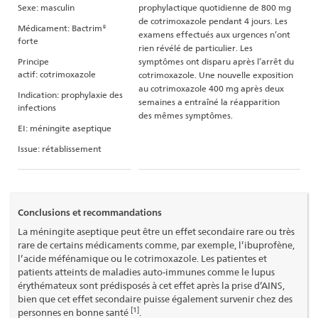
Sexe: masculin
prophylactique quotidienne de 800 mg
de cotrimoxazole pendant 4 jours. Les
Médicament: Bactrim®
examens effectués aux urgences n’ont
forte
rien révélé de particulier. Les
Principe
symptômes ont disparu après l’arrêt du
actif: cotrimoxazole
cotrimoxazole. Une nouvelle exposition
au cotrimoxazole 400 mg après deux
Indication: prophylaxie des
semaines a entraîné la réapparition
infections
des mêmes symptômes.
EI: méningite aseptique
Issue: rétablissement
Conclusions et recommandations
La méningite aseptique peut être un effet secondaire rare ou très
rare de certains médicaments comme, par exemple, l’ibuprofène,
l’acide méfénamique ou le cotrimoxazole. Les patientes et
patients atteints de maladies auto-immunes comme le lupus
érythémateux sont prédisposés à cet effet après la prise d’AINS,
bien que cet effet secondaire puisse également survenir chez des
[1]
personnes en bonne santé
.