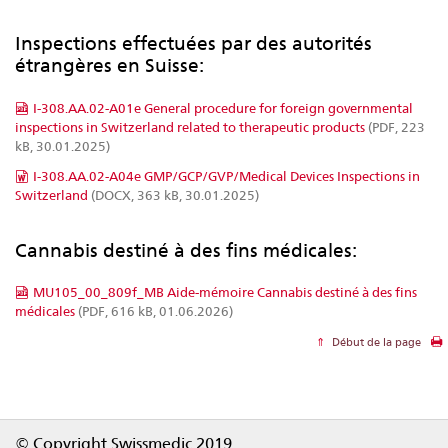
Inspections effectuées par des autorités
étrangères en Suisse:
I-308.AA.02-A01e General procedure for foreign governmental
inspections in Switzerland related to therapeutic products
(PDF, 223
kB, 30.01.2025)
I-308.AA.02-A04e GMP/GCP/GVP/Medical Devices Inspections in
Switzerland
(DOCX, 363 kB, 30.01.2025)
Cannabis destiné à des fins médicales:
MU105_00_809f_MB Aide-mémoire Cannabis destiné à des fins
médicales
(PDF, 616 kB, 01.06.2026)
Début de la page
Footer
© Copyright Swissmedic 2019