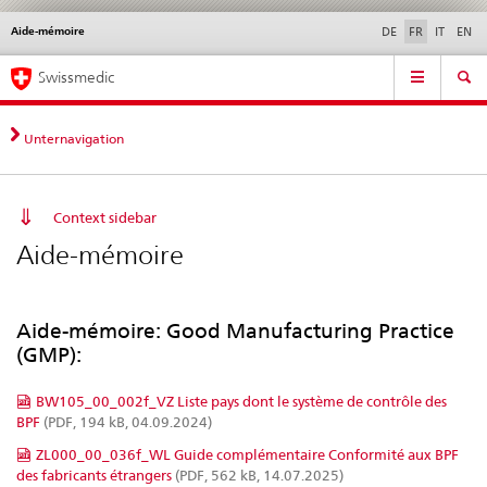
Aide-mémoire
Service
DE
FR
IT
EN
navigation
Navigation
Navigation
Actualités & Mises à
Aspects légaux,
Contact | Support &
Swissmedic
directe:
jour
normes
aide
actualités,
bases
Unternavigation
juridiques,
contact
Context sidebar
Aide-mémoire
Aide-mémoire: Good Manufacturing Practice
(GMP):
BW105_00_002f_VZ Liste pays dont le système de contrôle des
BPF
(PDF, 194 kB, 04.09.2024)
ZL000_00_036f_WL Guide complémentaire Conformité aux BPF
des fabricants étrangers
(PDF, 562 kB, 14.07.2025)