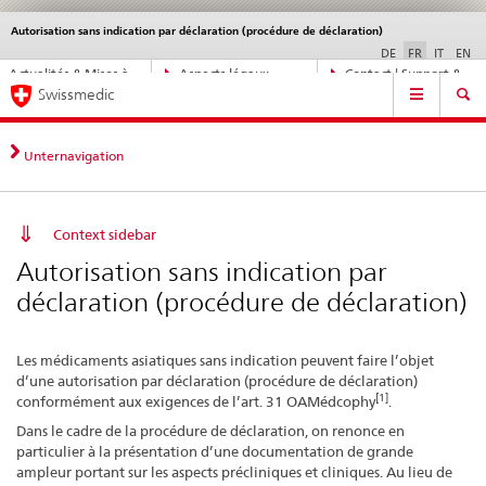
Autorisation sans indication par déclaration (procédure de déclaration)
Service
navigation
DE
FR
IT
EN
Navigation
Actualités & Mises à
Aspects légaux,
Contact | Support &
Navigation
directe:
Swissmedic
jour
normes
aide
actualités,
bases
juridiques,
Unternavigation
contact
Context sidebar
Autorisation sans indication par
déclaration (procédure de déclaration)
Les médicaments asiatiques sans indication peuvent faire l’objet
d’une autorisation par déclaration (procédure de déclaration)
[1]
conformément aux exigences de l’art. 31 OAMédcophy
.
Dans le cadre de la procédure de déclaration, on renonce en
particulier à la présentation d’une documentation de grande
ampleur portant sur les aspects précliniques et cliniques. Au lieu de