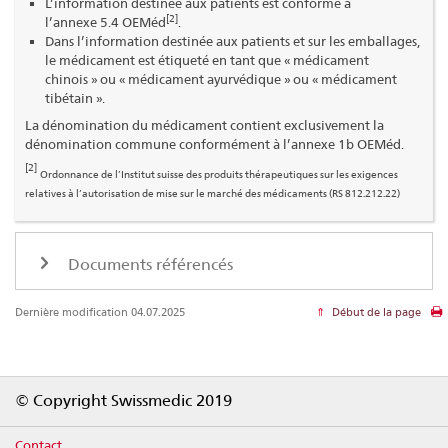
L’information destinée aux patients est conforme à
[2]
l’annexe 5.4 OEMéd
.
Dans l’information destinée aux patients et sur les emballages,
le médicament est étiqueté en tant que « médicament
chinois » ou « médicament ayurvédique » ou « médicament
tibétain ».
La dénomination du médicament contient exclusivement la
dénomination commune conformément à l’annexe 1b OEMéd.
[2]
Ordonnance de l’Institut suisse des produits thérapeutiques sur les exigences
relatives à l’autorisation de mise sur le marché des médicaments (RS 812.212.22)
Documents référencés
Dernière modification 04.07.2025
Début de la page
Footer
© Copyright Swissmedic 2019
Contact