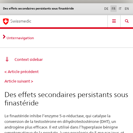
Des effets secondaires persistants sous finastéride
Service
DE
FR
IT
EN
navigation
Navigation
Navigation
Actualités & Mises à
Aspects légaux,
Contact | Support &
Swissmedic
directe:
jour
normes
aide
actualités,
bases
Unternavigation
juridiques,
contact
Context sidebar
Des
< Article précédent
effets
Article suivant >
secondaires
persistants
Des effets secondaires persistants sous
sous
finastéride
finastéride
Le finastéride inhibe l’enzyme 5-α-réductase, qui catalyse la
conversion de la testostérone en dihydrotestostérone (DHT), un
androgène plus efficace. Il est utilisé dans l’hyperplasie bénigne
symptomatique de la prostate, à une posologie de 5 mg par jour, et