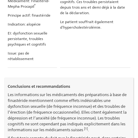
Médicament: Finasterid-
cognitifs. Ces troubles persistaient
®
Mepha Procapil
depuis trois ans et demi déjà à la date
de la déclaration.
Principe actif: finastéride
Le patient souffrait également
Indication: alopécie
d’hypercholestérolémie.
EI: dysfonction sexuelle
persistante, troubles
psychiques et cognitifs
Issue: pas de
rétablissement
Conclusions et recommandations
Les informations sur les médicaments des préparations à base de
finastéride mentionnent comme effets indésirables une
dysfonction sexuelle (de fréquence inconnue) et des troubles de
l’érection (de fréquence occasionnelle). Elles citent également la
dépression et l’anxiété (de fréquence inconnue). Les troubles
cognitifs ne sont cependant pas indiqués explicitement dans les
[1]
informations sur les médicaments suisses
.
Il faut tenir compte du fait que le finastéride peut, dans certains