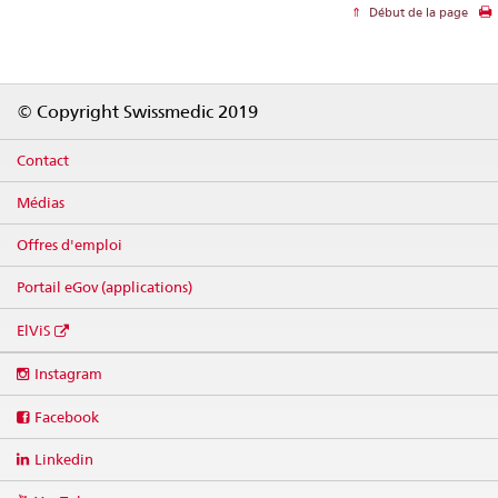
Début de la page
Footer
© Copyright Swissmedic 2019
Contact
Médias
Offres d'emploi
Portail eGov (applications)
ElViS
Social
Instagram
media
links
Facebook
Linkedin