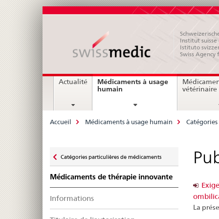
Schweizerische
Institut suiss
Istituto svizze
Swiss Agency 
Navigation
Médicaments à usage
Actualité
Médicamen
current
humain
vétérinaire
page
Breadcrumb
Accueil
Médicaments à usage humain
Catégories
Zurück
Pub
Catégories particulières de médicaments
zu
Médicaments de thérapie innovante
Exige
ombilic
Informations
La prése