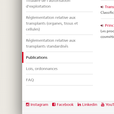
Titulaire de l'autorisation
d'exploitation
Trans
Classifi
Réglementation relative aux
transplants (organes, tissus et
Princ
cellules)
Les prod
cosméti
Réglementation relative aux
transplants standardisés
selected
Publications
Lois, ordonnances
FAQ
Footer
Social
Instagram
Facebook
Linkedin
You
media