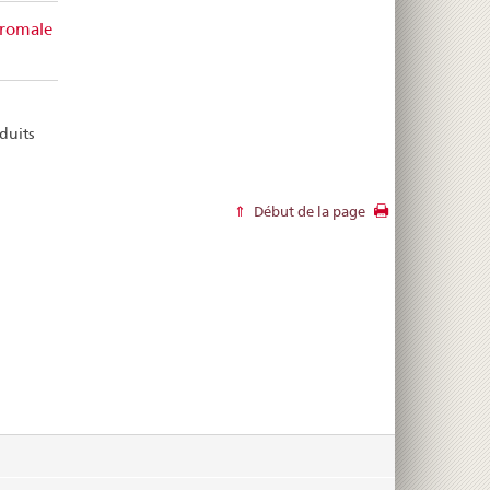
tromale
duits
Début de la page