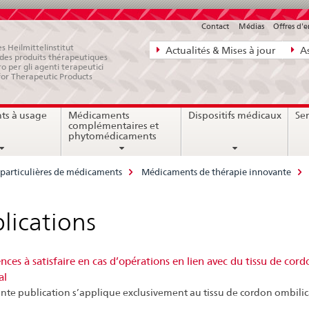
Contact
Médias
Offres d'
Navigation
s Heilmittelinstitut
Actualités & Mises à jour
As
e des produits thérapeutiques
directe:
ro per gli agenti terapeutici
for Therapeutic Products
actualités,
bases
ts à usage
Médicaments
Dispositifs médicaux
Ser
juridiques,
complémentaires et
contact
phytomédicaments
 particulières de médicaments
Médicaments de thérapie innovante
lications
nces à satisfaire en cas d’opérations en lien avec du tissu de cord
al
nte publication s’applique exclusivement au tissu de cordon ombilic