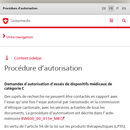
Procédure d’autorisation
Service
DE
FR
IT
EN
navigation
Navigation
Navigation
Actualités & Mises à
Aspects légaux,
Contact | Support &
Swissmedic
directe:
jour
normes
aide
actualités,
bases
Unternavigation
juridiques,
contact
Context sidebar
Procédure d’autorisation
Demandes d’autorisation d’essais de dispositifs médicaux de
catégorie C
Des sujets de recherche ne peuvent être contactés en rapport avec
l’essai qu’une fois l'essai autorisé par Swissmedic et la commission
d’éthique cantonale, avec les versions actuelles de tous les
documents. La procédure d’autorisation est décrite dans l’aide-
mémoire
BW600_00_015e_MB
.
En vertu de l’article 54 de la loi sur les produits thérapeutiques (LPTh),