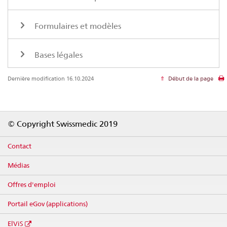
Formulaires et modèles
Bases légales
Dernière modification 16.10.2024
Début de la page
Footer
© Copyright Swissmedic 2019
Contact
Médias
Offres d'emploi
Portail eGov (applications)
ElViS