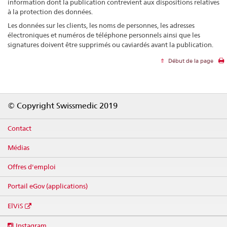
information dont la publication contrevient aux dispositions relatives
à la protection des données.
Les données sur les clients, les noms de personnes, les adresses
électroniques et numéros de téléphone personnels ainsi que les
signatures doivent être supprimés ou caviardés avant la publication.
Début de la page
Footer
© Copyright Swissmedic 2019
Contact
Médias
Offres d'emploi
Portail eGov (applications)
ElViS
Social
Instagram