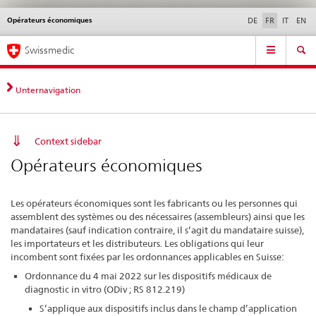
Opérateurs économiques
Service
DE
FR
IT
EN
navigation
Navigation
Navigation
Actualités & Mises à
Aspects légaux,
Contact | Support &
Swissmedic
directe:
jour
normes
aide
actualités,
bases
Unternavigation
juridiques,
contact
Context sidebar
Opérateurs économiques
Les opérateurs économiques sont les fabricants ou les personnes qui
assemblent des systèmes ou des nécessaires (assembleurs) ainsi que les
mandataires (sauf indication contraire, il s’agit du mandataire suisse),
les importateurs et les distributeurs. Les obligations qui leur
incombent sont fixées par les ordonnances applicables en Suisse:
Ordonnance du 4 mai 2022 sur les dispositifs médicaux de
diagnostic in vitro (ODiv ; RS 812.219)
S’applique aux dispositifs inclus dans le champ d’application