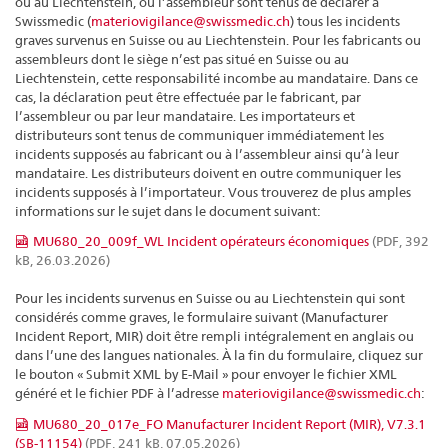
ou au Liechtenstein, ou l’assembleur sont tenus de déclarer à
Swissmedic (
materiovigilance@swissmedic.ch
) tous les incidents
graves survenus en Suisse ou au Liechtenstein. Pour les fabricants ou
assembleurs dont le siège n’est pas situé en Suisse ou au
Liechtenstein, cette responsabilité incombe au mandataire. Dans ce
cas, la déclaration peut être effectuée par le fabricant, par
l’assembleur ou par leur mandataire. Les importateurs et
distributeurs sont tenus de communiquer immédiatement les
incidents supposés au fabricant ou à l’assembleur ainsi qu’à leur
mandataire. Les distributeurs doivent en outre communiquer les
incidents supposés à l’importateur. Vous trouverez de plus amples
informations sur le sujet dans le document suivant:
MU680_20_009f_WL Incident opérateurs économiques
(PDF, 392
kB, 26.03.2026)
Pour les incidents survenus en Suisse ou au Liechtenstein qui sont
considérés comme graves, le formulaire suivant (Manufacturer
Incident Report, MIR) doit être rempli intégralement en anglais ou
dans l’une des langues nationales. À la fin du formulaire, cliquez sur
le bouton « Submit XML by E-Mail » pour envoyer le fichier XML
généré et le fichier PDF à l’adresse
materiovigilance@swissmedic.ch
:
MU680_20_017e_FO Manufacturer Incident Report (MIR), V7.3.1
(SB-11154)
(PDF, 241 kB, 07.05.2026)