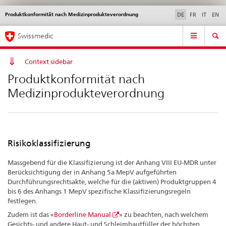
Produktkonformität nach Medizinprodukteverordnung
Sprachwahl
Service
DE
FR
IT
EN
navigation
Direktnavigation
Hauptnavigation
News & Updates
Recht | Normen
Kontakt | Support & Hilfe
Swissmedic
News,
Rechtsgrundlagen,
Kontakt
Context sidebar
Produktkonformität nach
Medizinprodukteverordnung
Risikoklassifizierung
Massgebend für die Klassifizierung ist der Anhang VIII EU-MDR unter
Berücksichtigung der in Anhang 5a MepV aufgeführten
Durchführungsrechtsakte, welche für die (aktiven) Produktgruppen 4
bis 6 des Anhangs 1 MepV spezifische Klassifizierungsregeln
festlegen.
Zudem ist das «
Borderline Manual
» zu beachten, nach welchem
Gesichts- und andere Haut- und Schleimhautfüller der höchsten