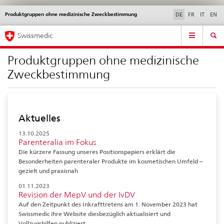
Produktgruppen ohne medizinische Zweckbestimmung
Sprachwahl
Service
DE
FR
IT
EN
navigation
Direktnavigation
Hauptnavigation
News & Updates
Recht | Normen
Kontakt | Support & Hilfe
Swissmedic
News,
Rechtsgrundlagen,
Produktgruppen ohne medizinische
Kontakt
Zweckbestimmung
Aktuelles
13.10.2025
Parenteralia im Fokus
Die kürzere Fassung unseres Positionspapiers erklärt die
Besonderheiten parenteraler Produkte im kosmetischen Umfeld –
gezielt und praxisnah
01.11.2023
Revision der MepV und der IvDV
Auf den Zeitpunkt des Inkrafttretens am 1. November 2023 hat
Swissmedic ihre Website diesbezüglich aktualisiert und
Vollzugshilfen publiziert