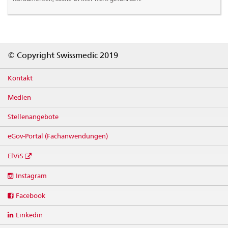
Footer
© Copyright Swissmedic 2019
Kontakt
Medien
Stellenangebote
eGov-Portal (Fachanwendungen)
ElViS
Social
Instagram
media
links
Facebook
Linkedin