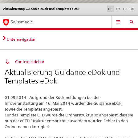
Aktualisierung Guidance eDok und Templates eDok
Sprachwahl
Service
DE
FR
IT
EN
navigation
Direktnavigation
Hauptnavigation
News & Updates
Recht | Normen
Kontakt | Support & Hilfe
Swissmedic
News,
Rechtsgrundlagen,
Kontakt
Unternavigation
Context sidebar
Aktualisierung Guidance eDok und
Templates eDok
01.09.2014 - Aufgrund der Rückmeldungen bei der
Infoveranstaltung am 16. Mai 2014 wurden die Guidance eDok,
sowie die Templates angepasst.
Für das Template CTD wurde die Ordnerstruktur so angepasst, dass sie
nun der eCTD Struktur entspricht, ausserdem wurden Fehler in den
Ordnernamen korrigiert.