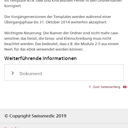
Im Template NTA TAM und KPA wurden Fehler in den Ordnernamen
korrigiert.
Die Vorgängerversionen der Templates werden während einer
Übergangsphase bis 31. Oktober 2014 weiterhin akzeptiert.
Wichtigste Neuerung: Die Namen der Ordner sind nicht mehr case-
sensitive, das heisst, die Gross- und Kleinschreibung muss nicht
beachtet werden. Das bedeutet, dass z.B. die Module 2-5 aus einem
NeeS für das eDok verwendet werden können.
Weiterführende Informationen
Dokument
Zum Seitenanfang
Footer
© Copyright Swissmedic 2019