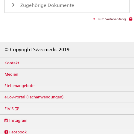
Zugehörige Dokumente
Zum Seitenanfang
Footer
© Copyright Swissmedic 2019
Kontakt
Medien
Stellenangebote
eGov-Portal (Fachanwendungen)
ElViS
Social
Instagram
media
links
Facebook