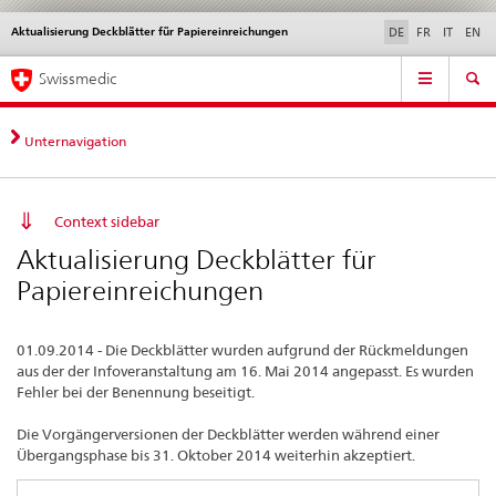
Aktualisierung Deckblätter für Papiereinreichungen
Sprachwahl
Service
DE
FR
IT
EN
navigation
Direktnavigation
Hauptnavigation
News & Updates
Recht | Normen
Kontakt | Support & Hilfe
Swissmedic
News,
Rechtsgrundlagen,
Kontakt
Unternavigation
Context sidebar
Aktualisierung Deckblätter für
Papiereinreichungen
01.09.2014 - Die Deckblätter wurden aufgrund der Rückmeldungen
aus der der Infoveranstaltung am 16. Mai 2014 angepasst. Es wurden
Fehler bei der Benennung beseitigt.
Die Vorgängerversionen der Deckblätter werden während einer
Übergangsphase bis 31. Oktober 2014 weiterhin akzeptiert.