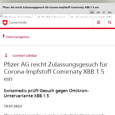
Pfizer AG reicht Zulassungsgesuch für Corona-Impfstoff Comirnaty XBB.1.5 ein
Sprachwahl
Service
navigation
DE
FR
IT
EN
Direktnavigation
News & Updates
Recht | Normen
Kontakt | Support & Hilfe
Hauptnavigation
News,
Swissmedic
Rechtsgrundlagen,
Kontakt
Unternavigation
Context sidebar
Pfizer AG reicht Zulassungsgesuch für
Corona-Impfstoff Comirnaty XBB.1.5
ein
Swissmedic prüft Gesuch gegen Omikron-
Untervariante XBB.1.5
19.07.2023