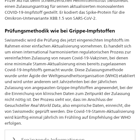
Pfizer AG hat beim Schweizerischen Heilmittelinstitut Swissmedic
einen Zulassungsantrag für seinen aktualisierten monovalenten
COVID-19-Impfstoff gestellt. Er kodiert das Spike-Protein für die
Omikron-Untervariante XBB.1.5 von SARS-CoV-2.
Prüfungsmethodik wie bei Grippe-Impfstoffen
Swissmedic wird die Prüfung des jetzt eingereichten Impfstoffs im
Rahmen einer einfachen Aktualisierung vornehmen. Es handelt sich
um einen international harmonisierten regulatorischen Prozess zur
vereinfachten Zulassung von neuen Covid-19-Vakzinen, bei denen
eine minimale Stamm-Aktualisierung eines bereits zugelassenen
Covid-19-Impfstoffs gemacht wurde. Diese Zulassungsmethode
wurde unter Ägide der Weltgesundheitsorganisation (WHO) etabliert
und wird unter anderem seit Jahrzehnten bei der jährlichen
Zulassung von angepassten Grippe-Impfstoffen angewendet, bei der
die Einreichung von klinischen Daten zum Zeitpunkt der Zulassung
nicht nötig ist. Der Prozess sieht vor, dass im Anschluss der
Gesuchsteller
Real World Data
, also empirische Daten, einreicht, die
von Swissmedic geprüft werden. Die Covid-19-Stamm-Aktualisierung
wird künftig einmal jährlich im Frühling auf Empfehlung der WHO
erfolgen.
Ergänzende Informationen