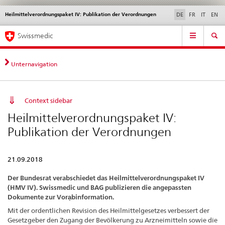
Heilmittelverordnungspaket IV: Publikation der Verordnungen
Sprachwahl
Service
DE
FR
IT
EN
navigation
Direktnavigation
Hauptnavigation
News & Updates
Recht | Normen
Kontakt | Support & Hilfe
Swissmedic
News,
Rechtsgrundlagen,
Kontakt
Unternavigation
Context sidebar
Heilmittelverordnungspaket IV:
Publikation der Verordnungen
21.09.2018
Der Bundesrat verabschiedet das Heilmittelverordnungspaket IV
(HMV IV). Swissmedic und BAG publizieren die angepassten
Dokumente zur Vorạbinformation.
Mit der ordentlichen Revision des Heilmittelgesetzes verbessert der
Gesetzgeber den Zugang der Bevölkerung zu Arzneimitteln sowie die