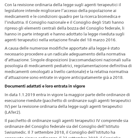
Con la revisione ordinaria della legge sugli agenti terapeutici il
legislatore intende migliorare l’accesso della popolazione ai
medicamenti e le condizioni quadro per la ricerca biomedica e
l’industria. Il Consiglio nazionale e il Consiglio degli Stati hanno
ripreso gli elementi centrali della bozza del Consiglio federale, li
hanno in parte integrati e hanno adottato la legge riveduta sugli
agenti terapeutici nella votazione finale del 18 marzo 2016.
A causa delle numerose modifiche apportate alla legge è stato
necessario procedere a un radicale adeguamento della normativa
d’attuazione. Singole disposizioni (raccomandazioni nazionali sulla
posologia di medicamenti pediatrici, regolamentazione definitiva di
medicamenti omologati a livello cantonale) e la relativa normativa
d’attuazione sono entrate in vigore anticipatamente già a 2018.
Documenti adattati e loro entrata in vigore
In data 1.1.2019 entra in vigore la maggior parte delle ordinanze di
esecuzione rivedute (pacchetto di ordinanze sugli agenti terapeutici
IV) per la revisione ordinaria della legge sugli agenti terapeutici
(LATer2).
Il pacchetto di ordinanze sugli agenti terapeutici IV comprende sia
ordinanze del Consiglio federale sia del Consiglio dell’Istituto
Swissmedic. Il 7 settembre 2018, il Consiglio dell’Istituto ha
approvato cinque ordinanze. Il 21 settembre 2018, il Consiglio