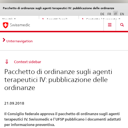
Pacchetto di ordinanze sugli agenti terapeutici IV: pubblicazione delle ordinanze
Service
navigation
DE
FR
IT
EN
Navigazione
Novità &
Aspetti legali,
Contatto | Supporto &
Navigation
diretta:
Swissmedic
aggiornamenti
norme
aiuto
novità,
aspetti
legali,
Unternavigation
contatto
Context sidebar
Pacchetto di ordinanze sugli agenti
terapeutici IV: pubblicazione delle
ordinanze
21.09.2018
Il Consiglio federale approva il pacchetto di ordinanze sugli agenti
terapeutici IV. Swissmedic e l’UFSP pubblicano i documenti adattati
per informazione preventiva.