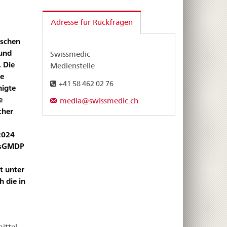
Adresse für Rückfragen
ischen
 und
Swissmedic
. Die
Medienstelle
le
+41 58 462 02 76
nigte
e
media@swissmedic.ch
cher
 2024
issGMDP
t unter
 die in
ittel