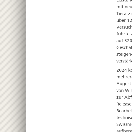
mit neu
Tierarz
über 12
Versuch
führte 
auf 520
Geschäf
steigen
verstärk
2024 ko
mehrere
August 
von Wir
zur Abf
Release
Bearbei
technis
Swissme
aufbere