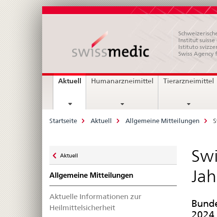
Schweizerische
Institut suiss
Istituto svizze
Swiss Agency 
Hauptnavigation
current
Aktuell
Humanarzneimittel
Tierarzneimittel
page
Breadcrumb
Startseite
Aktuell
Allgemeine Mitteilungen
S
Zurück
Swi
Aktuell
zu
Jah
Allgemeine Mitteilungen
Aktuelle Informationen zur
Bunde
Heilmittelsicherheit
2024