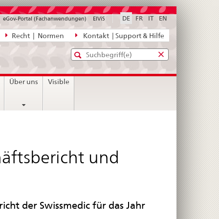
DE
FR
IT
EN
eGov-Portal (Fachanwendungen)
ElViS
ion
Recht | Normen
Kontakt | Support & Hilfe
Standard-
Eingabefenster
agen,
für
Suche
Eingabefenster
die
für
Über uns
Visible
Suche
die
Suche
häftsbericht und
icht der Swissmedic für das Jahr