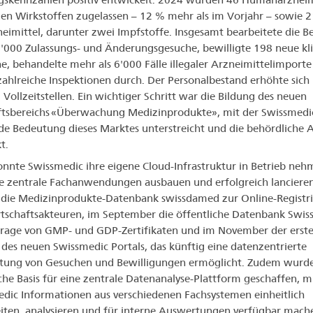
en Wirkstoffen zugelassen – 12 % mehr als im Vorjahr – sowie 
neimittel, darunter zwei Impfstoffe. Insgesamt bearbeitete die 
'000 Zulassungs- und Änderungsgesuche, bewilligte 198 neue kli
e, behandelte mehr als 6'000 Fälle illegaler Arzneimittelimport
zahlreiche Inspektionen durch. Der Personalbestand erhöhte sich 
 Vollzeitstellen. Ein wichtiger Schritt war die Bildung des neuen
tsbereichs «Überwachung Medizinprodukte», mit der Swissmedic
de Bedeutung dieses Marktes unterstreicht und die behördliche A
t.
nnte Swissmedic ihre eigene Cloud-Infrastruktur in Betrieb ne
 zentrale Fachanwendungen ausbauen und erfolgreich lancieren
die Medizinprodukte-Datenbank swissdamed zur Online-Registr
tschaftsakteuren, im September die öffentliche Datenbank Sw
rage von GMP- und GDP-Zertifikaten und im November der erst
 des neuen Swissmedic Portals, das künftig eine datenzentrierte
tung von Gesuchen und Bewilligungen ermöglicht. Zudem wurde
che Basis für eine zentrale Datenanalyse-Plattform geschaffen, m
dic Informationen aus verschiedenen Fachsystemen einheitlich
iten, analysieren und für interne Auswertungen verfügbar mach