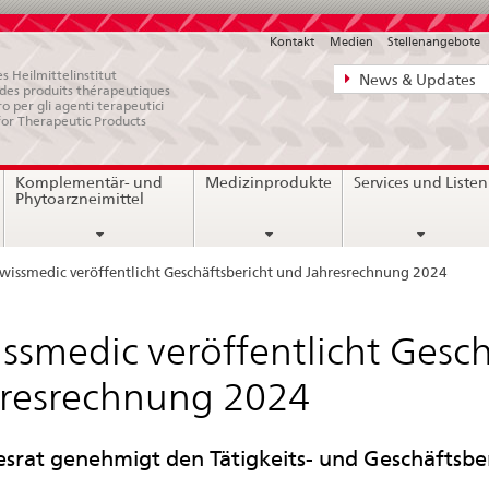
Kontakt
Medien
Stellenangebote
Direktnavigat
s Heilmittelinstitut
News & Updates
e des produits thérapeutiques
News,
ro per gli agenti terapeutici
for Therapeutic Products
Rechtsgrundl
Kontakt
Komplementär- und
Medizinprodukte
Services und Listen
Phytoarzneimittel
wissmedic veröffentlicht Geschäftsbericht und Jahresrechnung 2024
ssmedic veröffentlicht Gesc
resrechnung 2024
srat genehmigt den Tätigkeits- und Geschäftsber