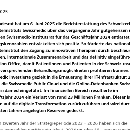
2025
desrat hat am 6. Juni 2025 die Berichterstattung des Schweizer
telinstituts Swissmedic über das vergangene Jahr gutgeheissen
en Swissmedic-Institutsrat für das Geschäftsjahr 2024 entlastet
gskennzahlen entwickelten sich positiv. So förderte das nationa
telinstitut den Zugang zu innovativen Therapien durch beschleu
en, internationale Zusammenarbeit und das definitiv eingeführt
ion Office, damit Patientinnen und Patienten in der Schweiz ras
lversprechenden Behandlungsmöglichkeiten profitieren können.
dic investierte gezielt in die Erneuerung ihrer IT-Infrastruktur:
 die Swissmedic Public Cloud und die Online-Datenbanken Sw
ssdamed eingeführt. Im finanziellen Bereich resultierte im
tsjahr 2024 ein Verlust von rund 23 Millionen Franken. Dieser is
 auf die digitale Transformation zurückzuführen und wird durch
zten Jahren angelegten Reserven gedeckt.
 zweiten Jahr der Strategieperiode 2023 – 2026 haben sich die
gskennzahlen positiv entwickelt. 2024 wurden 46 Humanarzneim