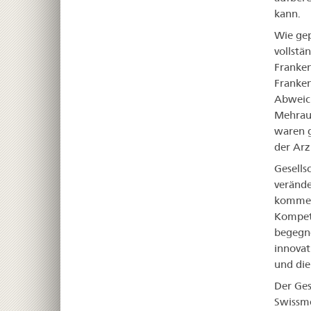
kann.
Wie gep
vollstä
Franken
Franken
Abweich
Mehraus
waren g
der Arz
Gesells
verände
kommend
Kompete
begegne
innovat
und die
Der Ges
Swissme