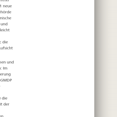
21 neue
Behörde
nische
e und
leicht
 die
ufsicht
hmen und
: Im
ierung
issGMDP
e
 die
it der
en