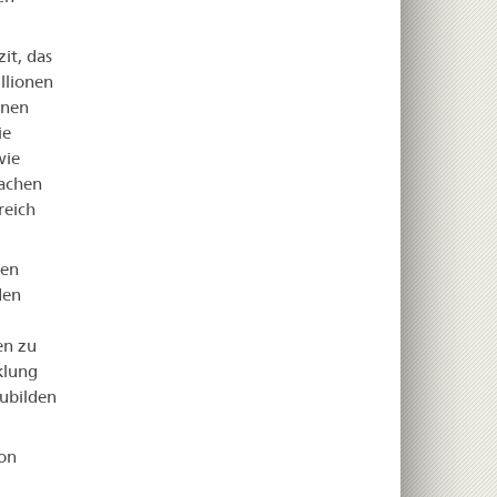
it, das
llionen
onen
ie
wie
achen
reich
gen
den
en zu
klung
zubilden
von