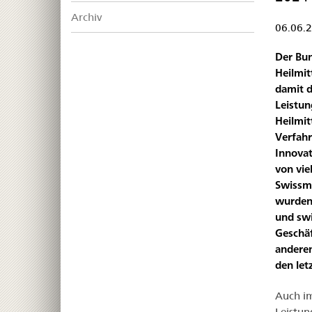
Archiv
06.06.
Der Bun
Heilmit
damit d
Leistun
Heilmit
Verfahr
Innovat
von vie
Swissme
wurden
und swi
Geschäf
anderem
den let
Auch im
Leistun