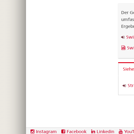
Der Ge
umfass
Ergebn
Swi
Swi
Siehe
St
Footer
Social
Instagram
Facebook
Linkedin
You