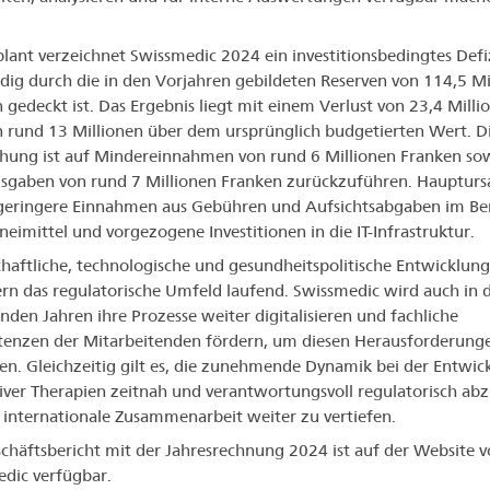
lant verzeichnet Swissmedic 2024 ein investitionsbedingtes Defiz
ndig durch die in den Vorjahren gebildeten Reserven von 114,5 Mi
 gedeckt ist. Das Ergebnis liegt mit einem Verlust von 23,4 Milli
 rund 13 Millionen über dem ursprünglich budgetierten Wert. D
ung ist auf Mindereinnahmen von rund 6 Millionen Franken so
gaben von rund 7 Millionen Franken zurückzuführen. Haupturs
eringere Einnahmen aus Gebühren und Aufsichtsabgaben im Be
neimittel und vorgezogene Investitionen in die IT-Infrastruktur.
chaftliche, technologische und gesundheitspolitische Entwicklun
rn das regulatorische Umfeld laufend. Swissmedic wird auch in 
en Jahren ihre Prozesse weiter digitalisieren und fachliche
nzen der Mitarbeitenden fördern, um diesen Herausforderung
n. Gleichzeitig gilt es, die zunehmende Dynamik bei der Entwic
iver Therapien zeitnah und verantwortungsvoll regulatorisch ab
 internationale Zusammenarbeit weiter zu vertiefen.
chäftsbericht mit der Jahresrechnung 2024 ist auf der Website 
dic verfügbar.