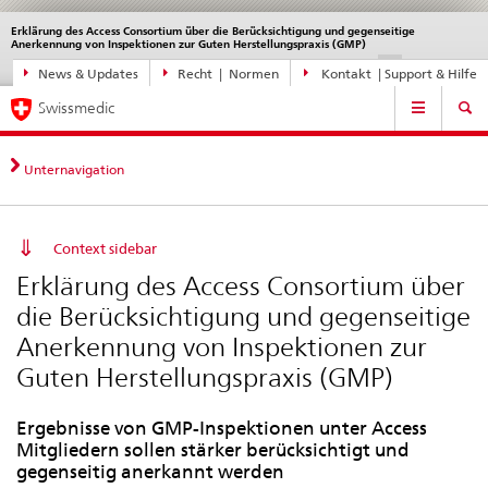
Erklärung des Access Consortium über die Berücksichtigung und gegenseitige
Sprachwahl
Service
Anerkennung von Inspektionen zur Guten Herstellungspraxis (GMP)
navigation
Direktnavigation
DE
FR
IT
EN
News & Updates
Recht | Normen
Kontakt | Support & Hilfe
News,
Hauptnavigation
Rechtsgrundlagen,
Swissmedic
Kontakt
Unternavigation
Context sidebar
Erklärung des Access Consortium über
die Berücksichtigung und gegenseitige
Anerkennung von Inspektionen zur
Guten Herstellungspraxis (GMP)
Ergebnisse von GMP-Inspektionen unter Access
Mitgliedern sollen stärker berücksichtigt und
gegenseitig anerkannt werden