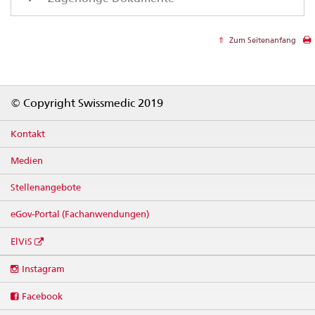
Zum Seitenanfang
Footer
© Copyright Swissmedic 2019
Kontakt
Medien
Stellenangebote
eGov-Portal (Fachanwendungen)
ElViS
Social
Instagram
media
links
Facebook