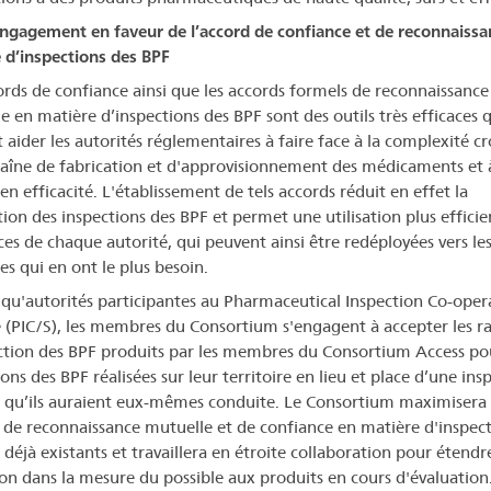
ngagement en faveur de l’accord de confiance et de reconnaissa
 d’inspections des BPF
ords de confiance ainsi que les accords formels de reconnaissance
e en matière d’inspections des BPF sont des outils très efficaces q
 aider les autorités réglementaires à faire face à la complexité cr
haîne de fabrication et d'approvisionnement des médicaments et 
n efficacité. L'établissement de tels accords réduit en effet la
tion des inspections des BPF et permet une utilisation plus efficie
ces de chaque autorité, qui peuvent ainsi être redéployées vers le
s qui en ont le plus besoin.
 qu'autorités participantes au Pharmaceutical Inspection Co-oper
(PIC/S), les membres du Consortium s'engagent à accepter les r
ction des BPF produits par les membres du Consortium Access pou
ons des BPF réalisées sur leur territoire en lieu et place d’une ins
 qu’ils auraient eux-mêmes conduite. Le Consortium maximisera 
 de reconnaissance mutuelle et de confiance en matière d'inspec
 déjà existants et travaillera en étroite collaboration pour étendr
tion dans la mesure du possible aux produits en cours d'évaluation