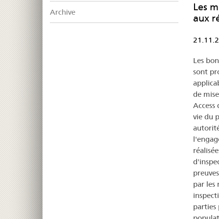
Les m
Archive
aux r
21.11.
Les bon
sont pr
applica
de mise
Access 
vie du p
autorit
l'engag
réalisée
d'inspe
preuves
par les
inspect
parties 
populat