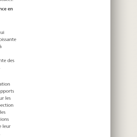
nce en
ui
oissante
à
nte des
s
ation
apports
r les
pection
les
tions
e leur
.