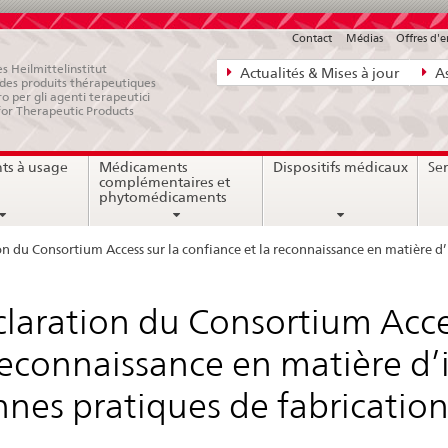
Contact
Médias
Offres d'
Navigation
s Heilmittelinstitut
Actualités & Mises à jour
As
e des produits thérapeutiques
directe:
ro per gli agenti terapeutici
for Therapeutic Products
actualités,
bases
ts à usage
Médicaments
Dispositifs médicaux
Ser
juridiques,
complémentaires et
contact
phytomédicaments
on du Consortium Access sur la confiance et la reconnaissance en matière d’
laration du Consortium Acces
reconnaissance en matière d’
nes pratiques de fabrication