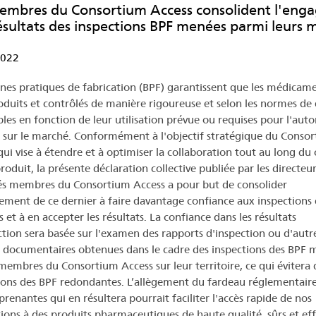
embres du Consortium Access consolident l'enga
ésultats des inspections BPF menées parmi leurs
2022
nes pratiques de fabrication (BPF) garantissent que les médicam
oduits et contrôlés de manière rigoureuse et selon les normes de 
bles en fonction de leur utilisation prévue ou requises pour l'auto
 sur le marché. Conformément à l'objectif stratégique du Conso
qui vise à étendre et à optimiser la collaboration tout au long du 
roduit, la présente déclaration collective publiée par les directeu
és membres du Consortium Access a pour but de consolider
ement de ce dernier à faire davantage confiance aux inspections
s et à en accepter les résultats. La confiance dans les résultats
ction sera basée sur l'examen des rapports d'inspection ou d'autr
 documentaires obtenues dans le cadre des inspections des BPF 
 membres du Consortium Access sur leur territoire, ce qui évitera 
ions des BPF redondantes. L’allègement du fardeau réglementaire
prenantes qui en résultera pourrait faciliter l'accès rapide de nos
ions à des produits pharmaceutiques de haute qualité, sûrs et eff