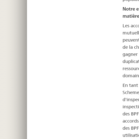
Notre e
matière
Les acc
mutuell
peuvent
de la c
gagner e
duplica
ressour
domaine
En tant
Scheme 
d'inspe
inspecti
des BPF
accords
des BPF
utilisa