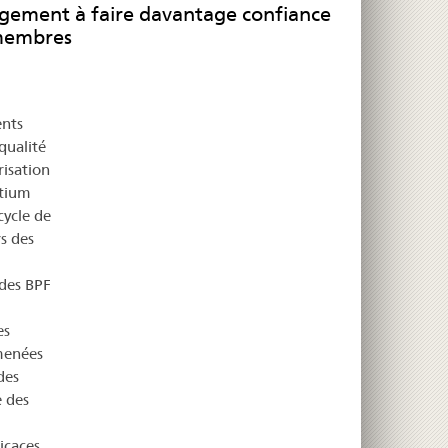
gement à faire davantage confiance
 membres
ents
qualité
risation
rtium
cycle de
rs des
 des BPF
es
menées
des
 des
icaces.