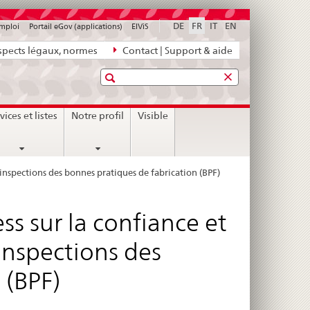
DE
FR
IT
EN
emploi
Portail eGov (applications)
ElViS
pects légaux, normes
Contact | Support & aide
Recherche
vices et listes
Notre profil
Visible
inspections des bonnes pratiques de fabrication (BPF)
s sur la confiance et
inspections des
 (BPF)