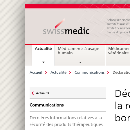
Schweizerische
Institut suiss
Istituto svizze
Swiss Agency 
Navigation
current
Actualité
Médicaments à usage
Médicamen
page
humain
vétérinaire
Breadcrumb
Accueil
Actualité
Communications
Déclarati
Zurück
Déc
Actualité
zu
la 
Communications
bon
Dernières informations relatives à la
sécurité des produits thérapeutiques