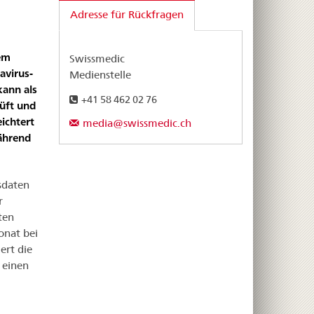
Adresse für Rückfragen
rem
Swissmedic
avirus-
Medienstelle
kann als
+41 58 462 02 76
rüft und
ichtert
media@swissmedic.ch
ährend
sdaten
r
ten
onat bei
ert die
 einen