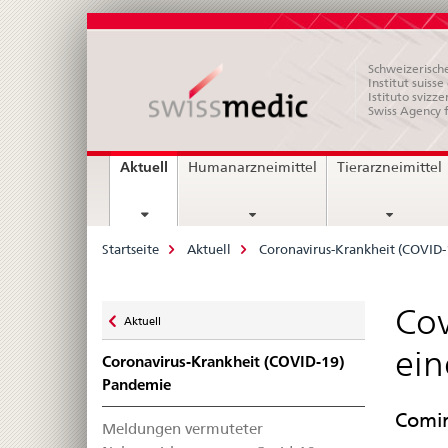
Schweizerische
Institut suiss
Istituto svizze
Swiss Agency 
Hauptnavigation
current
Aktuell
Humanarzneimittel
Tierarzneimittel
page
Breadcrumb
Startseite
Aktuell
Coronavirus-Krankheit (COVID
Zurück
Cov
Aktuell
zu
ein
Coronavirus-Krankheit (COVID-19)
Pandemie
Comir
Meldungen vermuteter