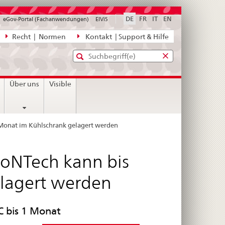
DE
FR
IT
EN
eGov-Portal (Fachanwendungen)
ElViS
ion
Recht | Normen
Kontakt | Support & Hilfe
Standard-
Eingabefenster
agen,
für
Suche
Eingabefenster
die
für
Über uns
Visible
Suche
die
Suche
 Monat im Kühlschrank gelagert werden
ioNTech kann bis
lagert werden
C bis 1 Monat