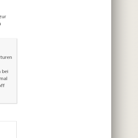
zur
u
aturen
 bei
imal
off