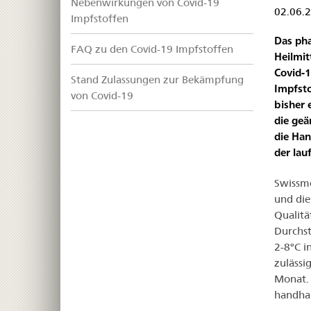
Nebenwirkungen von Covid-19
02.06.
Impfstoffen
Das ph
FAQ zu den Covid-19 Impfstoffen
Heilmit
Covid-1
Stand Zulassungen zur Bekämpfung
Impfsto
von Covid-19
bisher 
die geä
die Han
der la
Swissme
und die
Qualitä
Durchst
2-8°C i
zulässi
Monat. 
handhab