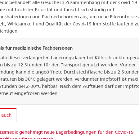
dic behandelt alle Gesuche in Zusammenhang mit der Covid-19
e mit höchster Priorität und tauscht sich ständig mit
ngshaberinnen und Partnerbehörden aus, um neue Erkenntnisse 
eit, Wirksamkeit und Qualität der Covid-19 Impfstoffe laufend z
ichtigen.
is für medizinische Fachpersonen
halb dieser verlängerten Lagerungsdauer bei Kühlschranktemper
n bis zu 12 Stunden für den Transport genutzt werden. Vor der
ndung kann die ungeöffnete Durchstechflasche bis zu 2 Stunden
raturen bis 30°C gelagert werden, verdünnter Impfstoff ist max
Stunden bei 2-30°C haltbar. Nach dem Auftauen darf der Impfst
erneut eingefroren werden.
 auch
issmedic genehmigt neue Lagerbedingungen für den Covid-19