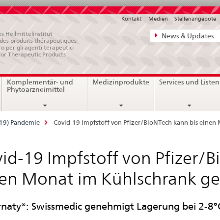
Kontakt
Medien
Stellenangebote
Direktnavigat
s Heilmittelinstitut
News & Updates
e des produits thérapeutiques
News,
ro per gli agenti terapeutici
for Therapeutic Products
Rechtsgrundl
Kontakt
Komplementär- und
Medizinprodukte
Services und Listen
Phytoarzneimittel
-19) Pandemie
Covid-19 Impfstoff von Pfizer/BioNTech kann bis einen
id-19 Impfstoff von Pfizer/B
en Monat im Kühlschrank ge
naty®: Swissmedic genehmigt Lagerung bei 2-8°