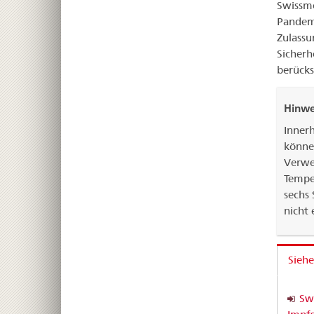
Swissme
Pandemi
Zulassu
Sicherh
berücks
Hinwe
Inner
könne
Verwe
Tempe
sechs 
nicht 
Siehe
Sw