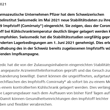
2021
armazeutische Unternehmen Pfizer hat dem Schweizerischen
telinstitut Swissmedic im Mai 2021 neue Stabilitätsdaten zu ih
9 Impfstoff (Comirnaty®) eingereicht. Sie zeigen, dass der Coron
ff bei Kühlschranktemperatur deutlich länger gelagert werden 
empfohlen. Swissmedic hat die Stabilitätsstudien sorgfältig gep
nderten Lagerbedingungen am 1. Juni 2021 genehmigt. Dies erle
dhabung des in der Schweiz bereits zugelassenen Impfstoffs w
ufenden Impfkampagne.
dic hat die von der Zulassungsinhaberin eingereichten Stabilität
 angepasste Arzneimittelinformation geprüft und das Gesuch zu
tsänderung bewilligt. Damit können die ungeöffneten, aufgetau
echflaschen des Impfstoffs Comirnaty® ab sofort bis zu einem M
n einem kontrollierten Kühlschrank gelagert werden. Dies verläng
ge Lagerungsdauer nach dem Auftauen von bisher fünf Tagen auf
Damit können Gesundheitseinrichtungen den Impfstoff leichter
en und flexibler verabreichen.