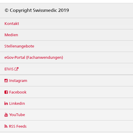
Footer
© Copyright Swissmedic 2019
Kontakt
Medien
Stellenangebote
eGov-Portal (Fachanwendungen)
ElViS
Social
Instagram
media
links
Facebook
Linkedin
YouTube
RSS Feeds