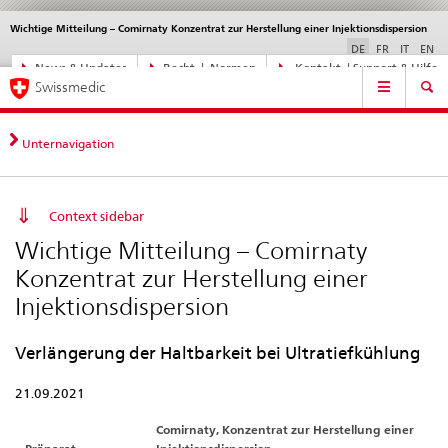
Wichtige Mitteilung – Comirnaty Konzentrat zur Herstellung einer Injektionsdispersion
Sprachwahl
Service
navigation
DE
FR
IT
EN
Direktnavigation
News & Updates
Recht | Normen
Kontakt | Support & Hilfe
Hauptnavigation
News,
Swissmedic
Rechtsgrundlagen,
Kontakt
Unternavigation
Context sidebar
Wichtige Mitteilung – Comirnaty
Konzentrat zur Herstellung einer
Injektionsdispersion
Verlängerung der Haltbarkeit bei Ultratiefkühlung
21.09.2021
Comirnaty, Konzentrat zur Herstellung einer