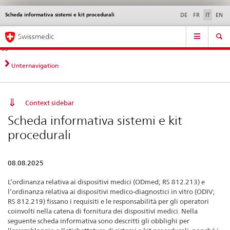
Scheda informativa sistemi e kit procedurali
Service
DE
FR
IT
EN
navigation
Navigazione
Navigation
Novità &
Aspetti legali,
Contatto | Supporto &
Swissmedic
diretta:
aggiornamenti
norme
aiuto
novità,
aspetti
Unternavigation
legali,
contatto
Context sidebar
Scheda informativa sistemi e kit
procedurali
08.08.2025
L’ordinanza relativa ai dispositivi medici (ODmed; RS 812.213) e
l’ordinanza relativa ai dispositivi medico-diagnostici in vitro (ODIV;
RS 812.219) fissano i requisiti e le responsabilità per gli operatori
coinvolti nella catena di fornitura dei dispositivi medici. Nella
seguente scheda informativa sono descritti gli obblighi per