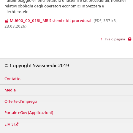
l’assemblaggio e l’etichettatura di sistemi e kit procedurali, nonché i
relativi obblighi degli operatori economici in Svizzera e
Liechtenstein.
MU600_00_018i_MB Sistemi e kit procedurali
(PDF, 357 kB,
23.03.2026)
Inizio pagina
Footer
© Copyright Swissmedic 2019
Contatto
Media
Offerte d'impiego
Portale eGov (Applicazioni)
ElViS
Social