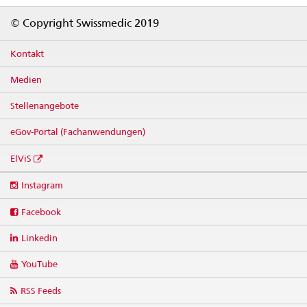
Footer
© Copyright Swissmedic 2019
Kontakt
Medien
Stellenangebote
eGov-Portal (Fachanwendungen)
ElViS
Social
Instagram
media
links
Facebook
Linkedin
YouTube
RSS Feeds