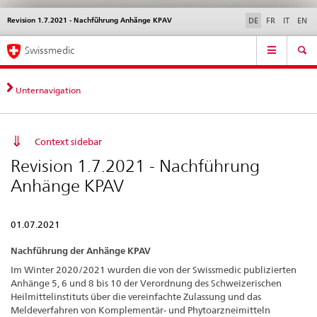
Revision 1.7.2021 - Nachführung Anhänge KPAV
Sprachwahl
Service
DE
FR
IT
EN
navigation
Direktnavigation
Hauptnavigation
News & Updates
Recht | Normen
Kontakt | Support & Hilfe
Swissmedic
News,
Rechtsgrundlagen,
Kontakt
Unternavigation
Context sidebar
Revision 1.7.2021 - Nachführung
Anhänge KPAV
01.07.2021
Nachführung der Anhänge KPAV
Im Winter 2020/2021 wurden die von der Swissmedic publizierten
Anhänge 5, 6 und 8 bis 10 der Verordnung des Schweizerischen
Heilmittelinstituts über die vereinfachte Zulassung und das
Meldeverfahren von Komplementär- und Phytoarzneimitteln