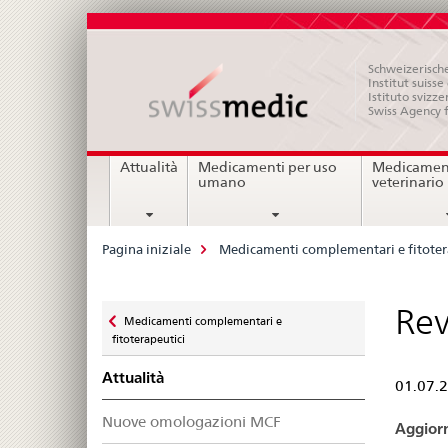
Schweizerische
Institut suiss
Istituto svizze
Swiss Agency 
Navigation
Attualità
Medicamenti per uso
Medicament
umano
veterinario
Breadcrumb
Pagina iniziale
Medicamenti complementari e fitoter
Zurück
Rev
Medicamenti complementari e
zu
fitoterapeutici
Attualità
01.07.
Nuove omologazioni MCF
Aggiorn