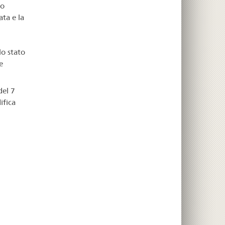
to
ta e la
lo stato
e
del 7
ifica