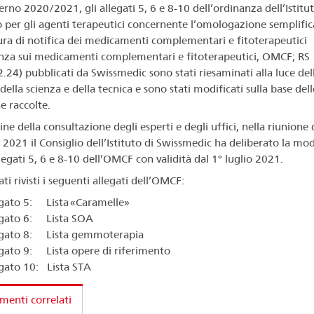
erno 2020/2021, gli allegati 5, 6 e 8-10 dell’ordinanza dell’Istitu
o per gli agenti terapeutici concernente l’omologazione semplifica
ra di notifica dei medicamenti complementari e fitoterapeutici
nza sui medicamenti complementari e fitoterapeutici, OMCF; RS
.24) pubblicati da Swissmedic sono stati riesaminati alla luce del
della scienza e della tecnica e sono stati modificati sulla base dell
e raccolte.
ne della consultazione degli esperti e degli uffici, nella riunione 
2021 il Consiglio dell’Istituto di Swissmedic ha deliberato la mod
legati 5, 6 e 8-10 dell’OMCF con validità dal 1° luglio 2021.
ti rivisti i seguenti allegati dell’OMCF:
gato 5: Lista «Caramelle»
egato 6: Lista SOA
egato 8: Lista gemmoterapia
gato 9: Lista opere di riferimento
gato 10: Lista STA
enti correlati