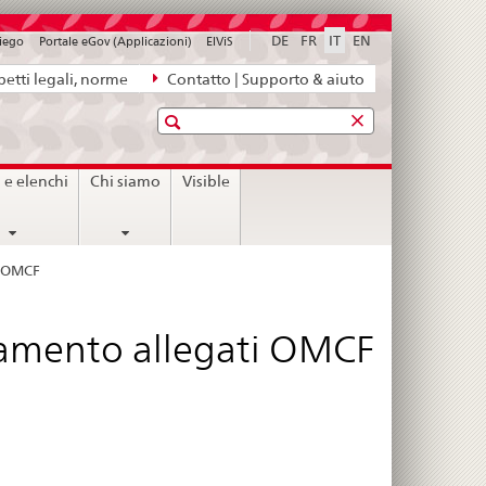
DE
FR
IT
EN
piego
Portale eGov (Applicazioni)
ElViS
etti legali, norme
Contatto | Supporto & aiuto
Ricerca
i e elenchi
Chi siamo
Visible
i OMCF
namento allegati OMCF