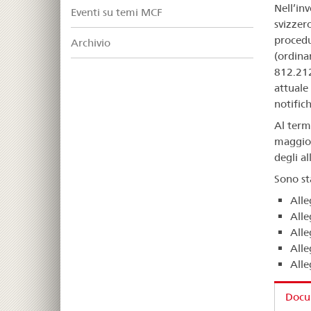
Nell’inv
Eventi su temi MCF
svizzer
procedu
Archivio
(ordina
812.212
attuale 
notifich
Al termi
maggio 
degli al
Sono sta
Alle
All
All
Alle
Alle
Docum