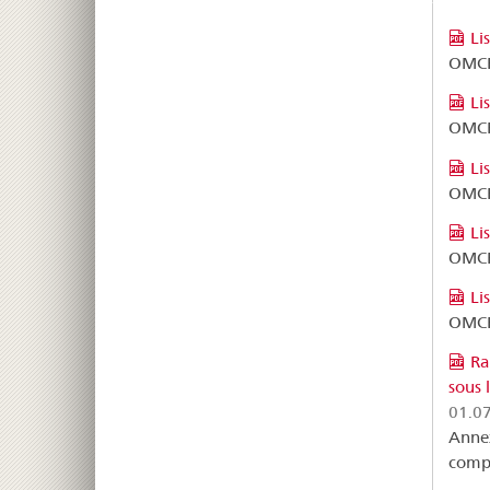
Li
OMCF,
Li
OMCF, 
Li
OMCF,
Li
OMCF,
Li
OMCF,
Ra
sous 
01.0
Annex
compl