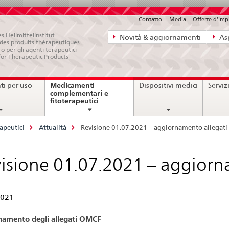
Contatto
Media
Offerte d'im
Navigazione
s Heilmittelinstitut
Novità & aggiornamenti
Asp
e des produits thérapeutiques
diretta:
ro per gli agenti terapeutici
for Therapeutic Products
novità,
aspetti
Medicamenti
i per uso
Dispositivi medici
Serviz
legali,
complementari e
current
fitoterapeutici
contatto
page
apeutici
Attualità
Revisione 01.07.2021 – aggiornamento allegat
isione 01.07.2021 – aggior
2021
amento degli allegati OMCF