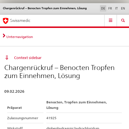
Chargenrückruf – Benocten Tropfen zum Einnehmen, Lösung
Sprachwahl
Service
DE
FR
IT
EN
navigation
Direktnavigation
Hauptnavigation
News & Updates
Recht | Normen
Kontakt | Support & Hilfe
Swissmedic
News,
Rechtsgrundlagen,
Kontakt
Unternavigation
Context sidebar
Chargenrückruf – Benocten Tropfen
zum Einnehmen, Lösung
09.02.2026
Benocten, Tropfen zum Einnehmen,
Präparat
Lösung
Zulassungsnummer
41925
Wirkstoff
diphenhydramini hydrochloridum