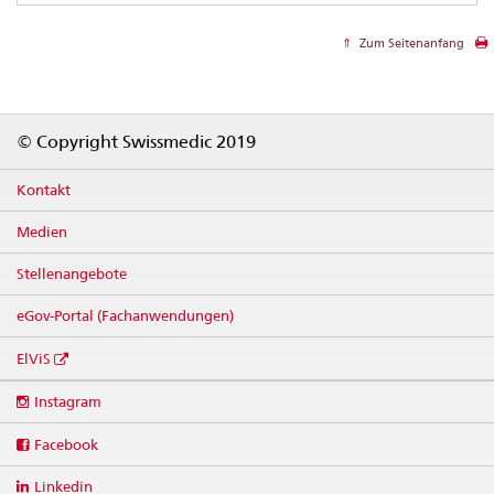
Zum Seitenanfang
Footer
© Copyright Swissmedic 2019
Kontakt
Medien
Stellenangebote
eGov-Portal (Fachanwendungen)
ElViS
Social
Instagram
media
links
Facebook
Linkedin