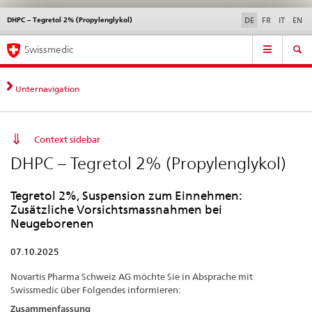
DHPC – Tegretol 2% (Propylenglykol)
Sprachwahl
Service
DE
FR
IT
EN
navigation
Direktnavigation
Hauptnavigation
News & Updates
Recht | Normen
Kontakt | Support & Hilfe
Swissmedic
News,
Rechtsgrundlagen,
Kontakt
Unternavigation
Context sidebar
DHPC – Tegretol 2% (Propylenglykol)
Tegretol 2%, Suspension zum Einnehmen:
Zusätzliche Vorsichtsmassnahmen bei
Neugeborenen
07.10.2025
Novartis Pharma Schweiz AG möchte Sie in Absprache mit
Swissmedic über Folgendes informieren:
Zusammenfassung