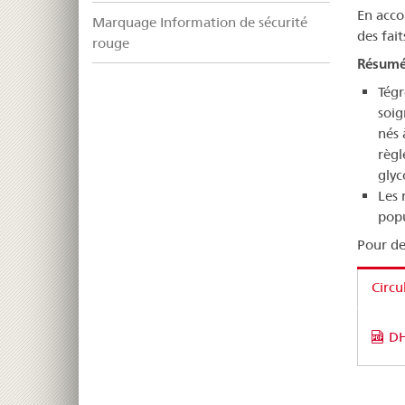
En acco
Marquage Information de sécurité
des fait
rouge
Résum
Tégr
soig
nés 
règl
glyc
Les 
popu
Pour de
Circu
DH