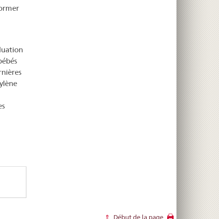
former
luation
bébés
rnières
pylène
es
.
Début de la page