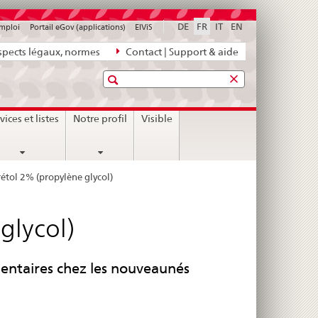
DE
FR
IT
EN
emploi
Portail eGov (applications)
ElViS
pects légaux, normes
Contact | Support & aide
Recherche
vices et listes
Notre profil
Visible
étol 2% (propylène glycol)
glycol)
entaires chez les nouveaunés