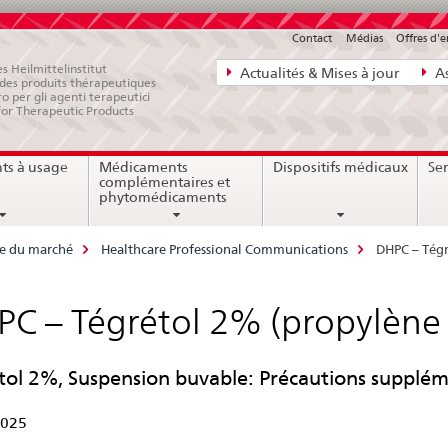
Contact
Médias
Offres d'
Navigation
s Heilmittelinstitut
Actualités & Mises à jour
As
e des produits thérapeutiques
directe:
ro per gli agenti terapeutici
for Therapeutic Products
actualités,
bases
ts à usage
Médicaments
Dispositifs médicaux
Ser
juridiques,
complémentaires et
contact
phytomédicaments
ce du marché
Healthcare Professional Communications
DHPC – Tégr
C – Tégrétol 2% (propylène 
tol 2%, Suspension buvable: Précautions supplém
2025