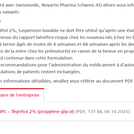
rd avec Swissmedic, Novartis Pharma Schweiz AG désire vous in
s suivants:
é
étol 2%, Suspension buvable ne doit être utilisé qu’après une éva
neuse du rapport bénéfice-risque chez les nouveau-nés (chez les 
à terme âgés de moins de 4 semaines et 44 semaines après les de
es de la mère chez les prématurés) en raison de la teneur en pro
ol contenue dans cette formulation.
recommandations pour l’administration du médicament à d’autr
lations de patients restent inchangées.
s informations détaillées, veuillez vous référer au document PDF
laire de l'entreprise
PC – Tégrétol 2% (propylène glycol)
(PDF, 137 kB, 06.10.2025)