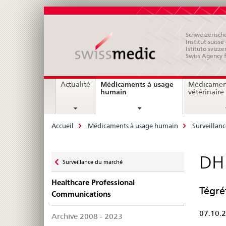
Schweizerische
Institut suiss
Istituto svizze
Swiss Agency 
Navigation
Médicaments à usage
Actualité
Médicamen
current
humain
vétérinaire
page
Breadcrumb
Accueil
Médicaments à usage humain
Surveillan
Zurück
DHP
Surveillance du marché
zu
Healthcare Professional
Tégré
Communications
07.10.
Archive 2008 - 2023