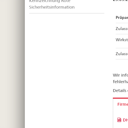
Kennzeichnung Rote
Sicherheitsinformation
Präpar
Zulas
Wirkst
Zulas
Wir inf
fehlerh
Details
Firm
DH