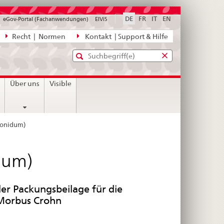
DE
FR
IT
EN
eGov-Portal (Fachanwendungen)
ElViS
ion
Recht | Normen
Kontakt | Support & Hilfe
Standard-
Eingabefenster
agen,
für
Suche
Eingabefenster
die
für
n
Über uns
Visible
Suche
die
Suche
sonidum)
dum)
er Packungsbeilage für die
 Morbus Crohn