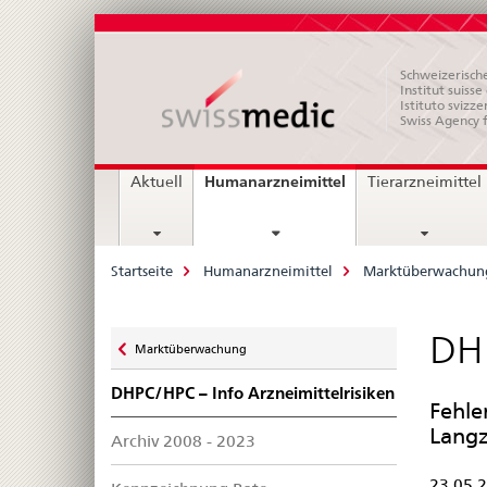
Schweizerische
Institut suiss
Istituto svizze
Swiss Agency 
Hauptnavigation
current
Humanarzneimittel
Aktuell
Tierarzneimittel
page
Breadcrumb
Startseite
Humanarzneimittel
Marktüberwachun
Zurück
DHP
Marktüberwachung
zu
DHPC/HPC – Info Arzneimittelrisiken
Fehle
Langz
Archiv 2008 - 2023
23.05.