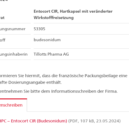
Entocort CIR, Hartkapsel mit veränderter
at
Wirkstofffreisetzung
sungsnummer
53305
budesonidum
off
sungsinhaberin
Tillotts Pharma AG
ormieren Sie hiermit, dass die französische Packungsbeilage eine
afte Dosierungsangabe enthält.
 entnehmen Sie bitte dem Informationsschreiben der Firma.
enschreiben
PC – Entocort CIR (Budesonidum)
(PDF, 107 kB, 23.05.2024)