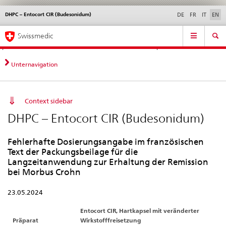
DHPC – Entocort CIR (Budesonidum)
Languages
Service
DE
FR
IT
EN
navigation
Direct
Main
News &
Legal matters,
Contact | Support &
Swissmedic
navigation:
Navigation
Updates
standards
Help
news,
legal
Unternavigation
matters,
contact
Context sidebar
DHPC – Entocort CIR (Budesonidum)
Fehlerhafte Dosierungsangabe im französischen
Text der Packungsbeilage für die
Langzeitanwendung zur Erhaltung der Remission
bei Morbus Crohn
23.05.2024
Entocort CIR, Hartkapsel mit veränderter
Präparat
Wirkstofffreisetzung