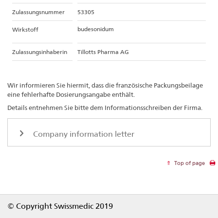
Zulassungsnummer
53305
budesonidum
Wirkstoff
Zulassungsinhaberin
Tillotts Pharma AG
Wir informieren Sie hiermit, dass die französische Packungsbeilage
eine fehlerhafte Dosierungsangabe enthält.
Details entnehmen Sie bitte dem Informationsschreiben der Firma.
Company information letter
Top of page
Footer
© Copyright Swissmedic 2019