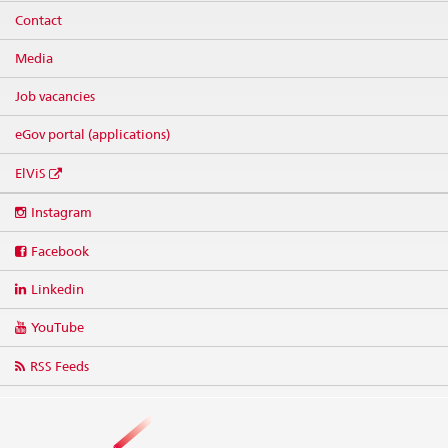
Contact
Media
Job vacancies
eGov portal (applications)
ElViS
Social
Instagram
media
links
Facebook
Linkedin
YouTube
RSS Feeds