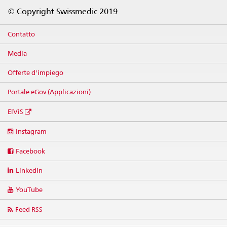
Footer
© Copyright Swissmedic 2019
Contatto
Media
Offerte d'impiego
Portale eGov (Applicazioni)
ElViS
Social
Instagram
media
links
Facebook
Linkedin
YouTube
Feed RSS