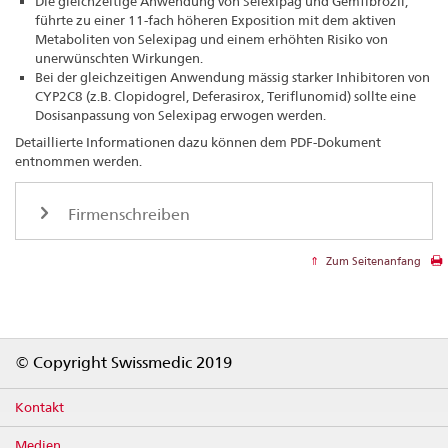
Die gleichzeitige Anwendung von Selexipag und Gemfibrozil,
führte zu einer 11-fach höheren Exposition mit dem aktiven
Metaboliten von Selexipag und einem erhöhten Risiko von
unerwünschten Wirkungen.
Bei der gleichzeitigen Anwendung mässig starker Inhibitoren von
CYP2C8 (z.B. Clopidogrel, Deferasirox, Teriflunomid) sollte eine
Dosisanpassung von Selexipag erwogen werden.
Detaillierte Informationen dazu können dem PDF-Dokument
entnommen werden.
Firmenschreiben
Zum Seitenanfang
Footer
© Copyright Swissmedic 2019
Kontakt
Medien