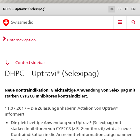
DHPC – Uptravi® (Selexipag)
Sprachwahl
Service
DE
FR
IT
EN
navigation
Direktnavigation
Hauptnavigation
News & Updates
Recht | Normen
Kontakt | Support & Hilfe
Swissmedic
News,
Rechtsgrundlagen,
Kontakt
Unternavigation
Context sidebar
DHPC – Uptravi® (Selexipag)
Neue Kontraindikation: Gleichzeitige Anwendung von Selexipag mit
starken CYP2C8 Inhibitoren kontraindiziert.
11.07.2017 – Die Zulassungsinhaberin Actelion von Uptravi®
informiert:
Die gleichzeitige Anwendung von Uptravi® (Selexipag) mit
starken Inhibitoren von CYP2C8 (z.B. Gemfibrozil) wird als neue
Kontraindikation in die Arzneimittelinformation aufgenommen.